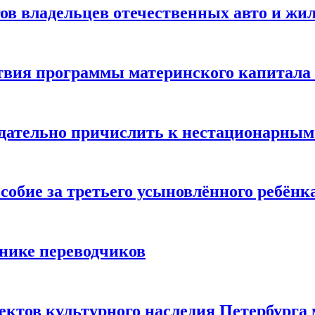
гов владельцев отечественных авто и жи
твия программы материнского капитала 
одательно причислить к нестационарны
собие за третьего усыновлённого ребёнк
днике переводчиков
ектов культурного наследия Петербурга