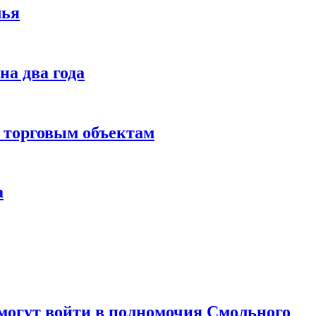
лья
на два года
м торговым объектам
а
 могут войти в полномочия Смольного