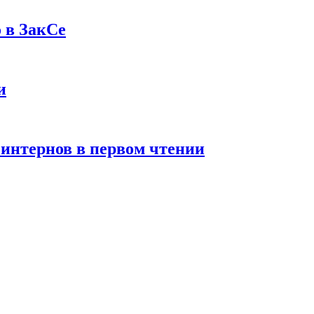
 в ЗакСе
и
 интернов в первом чтении