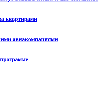
за квартирами
скими авиакомпаниями
 программе