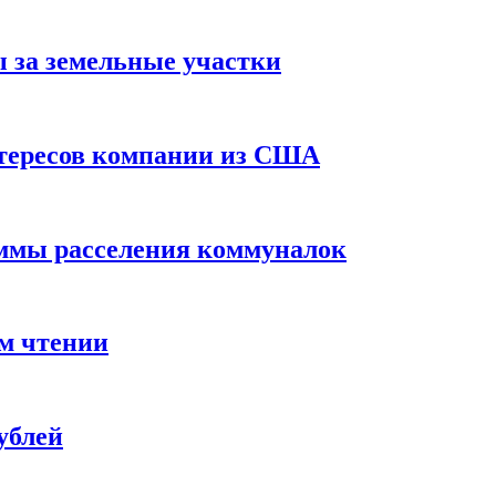
ы за земельные участки
нтересов компании из США
аммы расселения коммуналок
м чтении
ублей