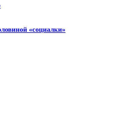
о
оловиной «социалки»