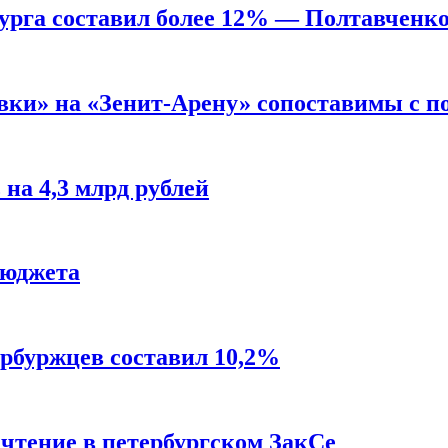
бурга составил более 12% — Полтавченк
вки» на «Зенит-Арену» сопоставимы с п
на 4,3 млрд рублей
бюджета
рбуржцев составил 10,2%
чтение в петербургском ЗакСе