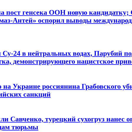
на пост генсека ООН новую кандидатку;
маз-Антей» оспорил выводы международн
я Су-24 в нейтральных водах, Парубий п
тка, демонстрирующего нацистское приве
го на Украине россиянина Грабовского у
ийских санкций
или Савченко, турецкий сухогруз нанес о
одам тюрьмы