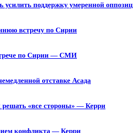
ь усилить поддержку умеренной оппози
оннюю встречу по Сирии
стрече по Сирии — СМИ
немедленной отставке Асада
ы решать «все стороны» — Керри
ением конфликта — Керри