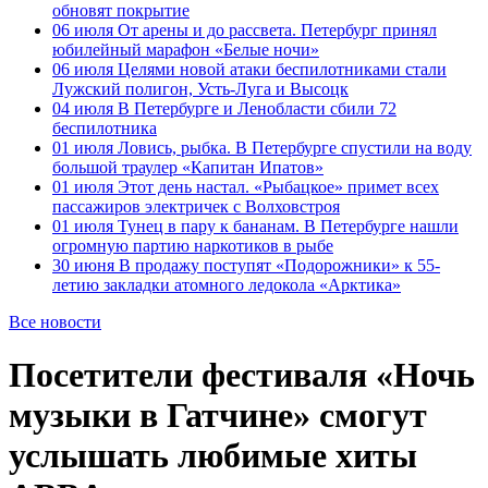
обновят покрытие
06 июля
От арены и до рассвета. Петербург принял
юбилейный марафон «Белые ночи»
06 июля
Целями новой атаки беспилотниками стали
Лужский полигон, Усть-Луга и Высоцк
04 июля
В Петербурге и Ленобласти сбили 72
беспилотника
01 июля
Ловись, рыбка. В Петербурге спустили на воду
большой траулер «Капитан Ипатов»
01 июля
Этот день настал. «Рыбацкое» примет всех
пассажиров электричек с Волховстроя
01 июля
Тунец в пару к бананам. В Петербурге нашли
огромную партию наркотиков в рыбе
30 июня
В продажу поступят «Подорожники» к 55-
летию закладки атомного ледокола «Арктика»
Все новости
Посетители фестиваля «Ночь
музыки в Гатчине» смогут
услышать любимые хиты