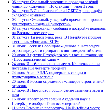
06 августа
Смольный: завершена проходка зелёной
линии до «Каменки». Но станции − через 3 года
04 августа
В Ленобласти сбили 17 БПЛА, повреждён
складской комплекс
03 августа
Смольный: утверждён проект планировки
для второго выхода «Приморской»
03 августа
«Водоканал» сообщил о достройке водовода
на Васильевском острове
01 августа
Ты неси меня, река. В Петербурге прошёл
фестиваль «Фонтанка SUP»
31 июля
Особняк Воронцова-Дашкова в Петербурге
отреставрируют и превратят в пятизвездочный отель
29 июля
В центре Петербурга открылась инсталляция
«Пространственный сдвиг»
24 июля
И всё-таки она снижается. Ключевая ставка
потеряла ещё четверть процента
24 июля
Атаке БПЛА подверглись склады и
птицефабрика в регионе
20 июля
В России определяют «Лидеров строительной
отрасли»
17 июля
В Парголово прошли самые семейные забеги
лета
16 июля
Проект реставрации Академии наук в
Петербурге одобрен Главгосэкспертизой
11 июля
Ремонт «в полосочку». На Литейном мосту