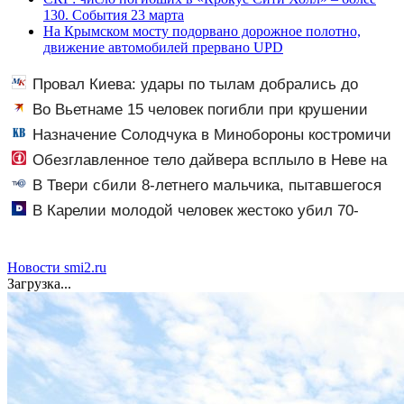
130. События 23 марта
На Крымском мосту подорвано дорожное полотно,
движение автомобилей прервано UPD
Провал Киева: удары по тылам добрались до
Зеленского быстрее, чем до России
Во Вьетнаме 15 человек погибли при крушении
туристического катера
Назначение Солодчука в Минобороны костромичи
встретили с гордостью
Обезглавленное тело дайвера всплыло в Неве на
седьмые сутки
В Твери сбили 8-летнего мальчика, пытавшегося
перебежать проспект
В Карелии молодой человек жестоко убил 70-
летнего соседа
Новости smi2.ru
Загрузка...