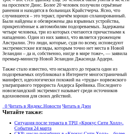
на проспекте Динс. Более 20 человек получили серьёзные
ранения и находятся в больницах Крайстчерча. Ясно, что
случившееся – это теракт, причём хорошо спланированный.
Были найдены и обезврежены два взрывных устройства,
прикреплённые к автомобилям подозреваемых. Задержаны
четыре человека, три из которых считаются причастными к
нападению. Один из них заявил, что является уроженцем
Австралии. Это люди, которые, судя по всему, исповедуют
экстремистские взгляды, которым точно нет места в Новой
Зеландии – да и, собственно, нигде в мире тоже», — заявила
премьер-министр Новой Зеландии Джасинда Ардерн.
Также стало известно, что незадолго до теракта один из
подозреваемых опубликовал в Интернете многостраничный
манифест, идеологически похожий на «труды» норвежского
ультраправого террориста Андерса Брейвика. Последнего
новозеландский экстремист называет среди источников
вдохновения для своих действий.
0
Читать в
Я
ндекс.Новости
Читать в Дзен
Читайте также:
Ситуация после теракта в ТРЦ «Крокус Сити Холл».
События 24 марта
СКР: число погибших в «Крокус Сити Холл» – более