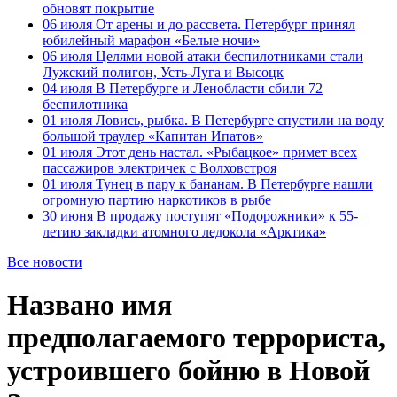
обновят покрытие
06 июля
От арены и до рассвета. Петербург принял
юбилейный марафон «Белые ночи»
06 июля
Целями новой атаки беспилотниками стали
Лужский полигон, Усть-Луга и Высоцк
04 июля
В Петербурге и Ленобласти сбили 72
беспилотника
01 июля
Ловись, рыбка. В Петербурге спустили на воду
большой траулер «Капитан Ипатов»
01 июля
Этот день настал. «Рыбацкое» примет всех
пассажиров электричек с Волховстроя
01 июля
Тунец в пару к бананам. В Петербурге нашли
огромную партию наркотиков в рыбе
30 июня
В продажу поступят «Подорожники» к 55-
летию закладки атомного ледокола «Арктика»
Все новости
Названо имя
предполагаемого террориста,
устроившего бойню в Новой