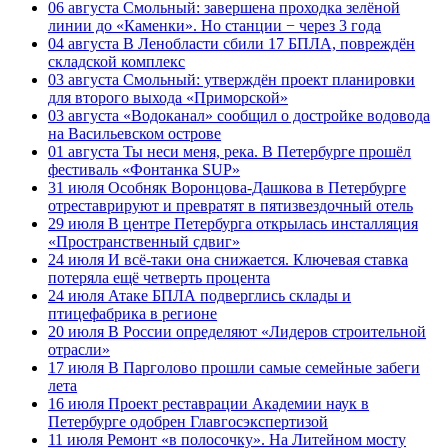
06 августа
Смольный: завершена проходка зелёной
линии до «Каменки». Но станции − через 3 года
04 августа
В Ленобласти сбили 17 БПЛА, повреждён
складской комплекс
03 августа
Смольный: утверждён проект планировки
для второго выхода «Приморской»
03 августа
«Водоканал» сообщил о достройке водовода
на Васильевском острове
01 августа
Ты неси меня, река. В Петербурге прошёл
фестиваль «Фонтанка SUP»
31 июля
Особняк Воронцова-Дашкова в Петербурге
отреставрируют и превратят в пятизвездочный отель
29 июля
В центре Петербурга открылась инсталляция
«Пространственный сдвиг»
24 июля
И всё-таки она снижается. Ключевая ставка
потеряла ещё четверть процента
24 июля
Атаке БПЛА подверглись склады и
птицефабрика в регионе
20 июля
В России определяют «Лидеров строительной
отрасли»
17 июля
В Парголово прошли самые семейные забеги
лета
16 июля
Проект реставрации Академии наук в
Петербурге одобрен Главгосэкспертизой
11 июля
Ремонт «в полосочку». На Литейном мосту