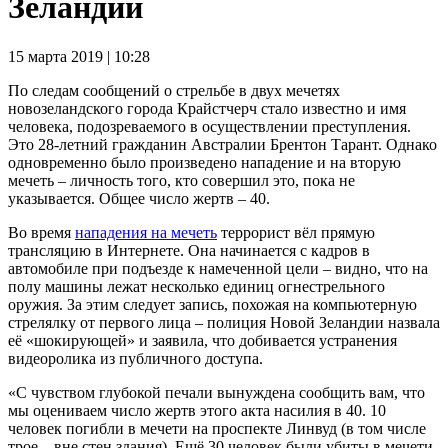
Зеландии
15 марта 2019 | 10:28
По следам сообщений о стрельбе в двух мечетях
новозеландского города Крайстчерч стало известно и имя
человека, подозреваемого в осуществлении преступления.
Это 28-летний гражданин Австралии Брентон Тарант. Однако
одновременно было произведено нападение и на вторую
мечеть – личность того, кто совершил это, пока не
указывается. Общее число жертв – 40.
Во время
нападения на мечеть
террорист вёл прямую
трансляцию в Интернете. Она начинается с кадров в
автомобиле при подъезде к намеченной цели – видно, что на
полу машины лежат несколько единиц огнестрельного
оружия. За этим следует запись, похожая на компьютерную
стрелялку от первого лица – полиция Новой Зеландии назвала
её «шокирующей» и заявила, что добивается устранения
видеоролика из публичного доступа.
«С чувством глубокой печали вынуждена сообщить вам, что
мы оцениваем число жертв этого акта насилия в 40. 10
человек погибли в мечети на проспекте Линвуд (в том числе
трое – вне стен здания). Ещё 30 человек были убиты в мечети