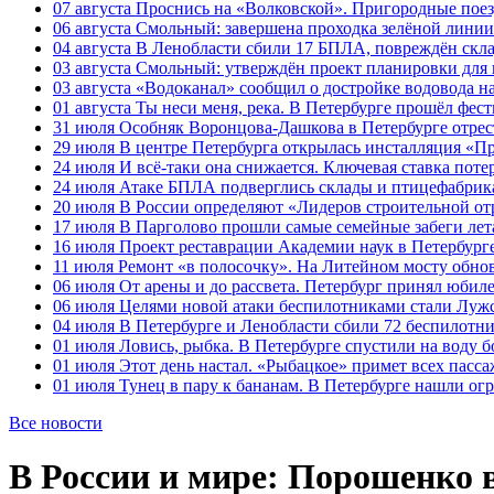
07 августа
Проснись на «Волковской». Пригородные поезд
06 августа
Смольный: завершена проходка зелёной линии 
04 августа
В Ленобласти сбили 17 БПЛА, повреждён скла
03 августа
Смольный: утверждён проект планировки для 
03 августа
«Водоканал» сообщил о достройке водовода на
01 августа
Ты неси меня, река. В Петербурге прошёл фес
31 июля
Особняк Воронцова-Дашкова в Петербурге отрест
29 июля
В центре Петербурга открылась инсталляция «П
24 июля
И всё-таки она снижается. Ключевая ставка поте
24 июля
Атаке БПЛА подверглись склады и птицефабрика
20 июля
В России определяют «Лидеров строительной от
17 июля
В Парголово прошли самые семейные забеги лет
16 июля
Проект реставрации Академии наук в Петербурге
11 июля
Ремонт «в полосочку». На Литейном мосту обно
06 июля
От арены и до рассвета. Петербург принял юби
06 июля
Целями новой атаки беспилотниками стали Лужс
04 июля
В Петербурге и Ленобласти сбили 72 беспилотн
01 июля
Ловись, рыбка. В Петербурге спустили на воду 
01 июля
Этот день настал. «Рыбацкое» примет всех пасса
01 июля
Тунец в пару к бананам. В Петербурге нашли ог
Все новости
В России и мире: Порошенко 