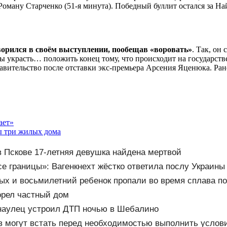
Роману Старченко (51-я минута). Победный буллит остался за Н
рился в своём выступлении, пообещав «воровать»
. Так, он
обы украсть… положить конец тому, что происходит на государст
равительство после отставки экс-премьера Арсения Яценюка. Ран
ает»
ы три жилых дома
 Пскове 17-летняя девушка найдена мертвой
е границы»: Вагенкнехт жёстко ответила послу Украины
ых и восьмилетний ребенок пропали во время сплава по 
орел частный дом
наулец устроил ДТП ночью в Шебалино
в могут встать перед необходимостью выполнить услов