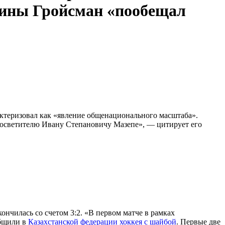
аины Гройсман «пообещал
актеризовал как «явление общенационального масштаба».
росветителю Ивану Степановичу Мазепе», — цитирует его
акончилась со счетом 3:2. «В первом матче в рамках
общили в
Казахстанской федерации хоккея с шайбой
. Первые две