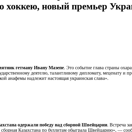
 хоккею, новый премьер Укр
мятник гетману Ивану Мазепе
. Это событие глава страны охар
дарственному деятелю, талантливому дипломату, меценату и п
ской анафемы надлежит настоящая украинская слава».
захстана одержали победу над сборной Швейцарии
. Встреча з
е сборная Казахстана по буллитам обыграла Швейцарию», — со