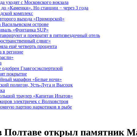
а уходят с Московского вокзала
до «Каменки». Но станции − через 3 года
дской комплекс
второго выхода «Приморской»
 Васильевском острове
тиваль «Фонтанка SUP»
аврируют и превратят в пятизвездочный отель
ространственный сдвиг»
ряла ещё четверть процента
 в регионе
расли»
а
 одобрен Главгосэкспертизой
вят покрытие
лейный марафон «Белые ночи»
кий полигон, Усть-Луга и Высоцк
ика
большой траулер «Капитан Ипатов»
жиров электричек с Волховстроя
ромную партию наркотиков в рыбе
в Полтаве открыл памятник Ма