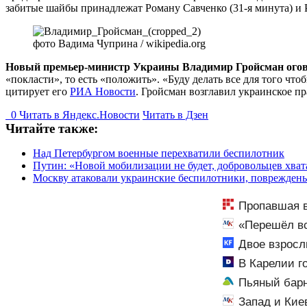
забитые шайбы принадлежат Роману Савченко (31-я минута) и 
фото Вадима Чуприна / wikipedia.org
Новый премьер-министр Украины Владимир Гройсман огово
«покласти», то есть «положить». «Буду делать все для того чт
цитирует его
РИА Новости
. Гройсман возглавил украинское п
0
Читать в
Я
ндекс.Новости
Читать в Дзен
Читайте также:
Над Петербургом военные перехватили беспилотник
Путин: «Новой мобилизации не будет, добровольцев хват
Москву атаковали украинские беспилотники, поврежден
Пропавшая в
«Перешёл вс
Двое взросл
– Новости
В Карелии г
Пьяный бар
Запад и Кие