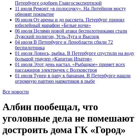
Петербурге одобрен Главгосэкспертизой
11 июля
Ремонт «в полосочку». На Литейном мосту
обновят покрытие
06 июля
От арены и до рассвета. Петербург принял
юбилейный марафон «Белые ночи»
06 июля
Целями новой атаки беспилотниками стали
Лужский полигон, Усть-Луга и Высоцк
04 июля
В Петербурге и Ленобласти сбили 72
беспилотника
01 июля
Ловись, рыбка. В Петербурге спустили на воду
большой траулер «Капитан Ипатов»
01 июля
Этот день настал. «Рыбацкое» примет всех
пассажиров электричек с Волховстроя
01 июля
Тунец в пару к бананам. В Петербурге нашли
огромную партию наркотиков в рыбе
Все новости
Албин пообещал, что
уголовные дела не помешают
достроить дома ГК «Город»