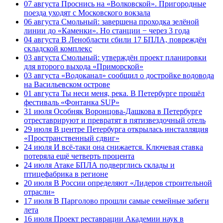
07 августа
Проснись на «Волковской». Пригородные
поезда уходят с Московского вокзала
06 августа
Смольный: завершена проходка зелёной
линии до «Каменки». Но станции − через 3 года
04 августа
В Ленобласти сбили 17 БПЛА, повреждён
складской комплекс
03 августа
Смольный: утверждён проект планировки
для второго выхода «Приморской»
03 августа
«Водоканал» сообщил о достройке водовода
на Васильевском острове
01 августа
Ты неси меня, река. В Петербурге прошёл
фестиваль «Фонтанка SUP»
31 июля
Особняк Воронцова-Дашкова в Петербурге
отреставрируют и превратят в пятизвездочный отель
29 июля
В центре Петербурга открылась инсталляция
«Пространственный сдвиг»
24 июля
И всё-таки она снижается. Ключевая ставка
потеряла ещё четверть процента
24 июля
Атаке БПЛА подверглись склады и
птицефабрика в регионе
20 июля
В России определяют «Лидеров строительной
отрасли»
17 июля
В Парголово прошли самые семейные забеги
лета
16 июля
Проект реставрации Академии наук в