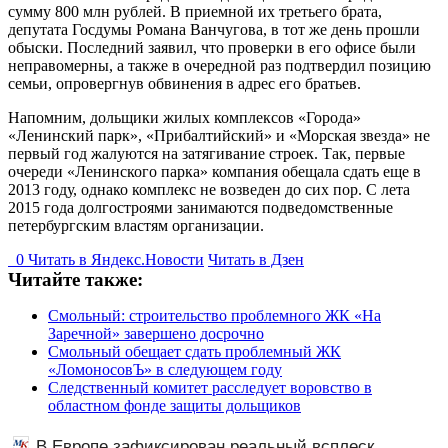
сумму 800 млн рублей. В приемной их третьего брата,
депутата Госдумы Романа Ванчугова, в тот же день прошли
обыски. Последний заявил, что проверки в его офисе были
неправомерны, а также в очередной раз подтвердил позицию
семьи, опровергнув обвинения в адрес его братьев.
Напомним, дольщики жилых комплексов «Города»
«Ленинский парк», «Прибалтийский» и «Морская звезда» не
первый год жалуются на затягивание строек. Так, первые
очереди «Ленинского парка» компания обещала сдать еще в
2013 году, однако комплекс не возведен до сих пор. С лета
2015 года долгостроями занимаются подведомственные
петербургским властям организации.
0
Читать в
Я
ндекс.Новости
Читать в Дзен
Читайте также:
Смольный: строительство проблемного ЖК «На
Заречной» завершено досрочно
Смольный обещает сдать проблемный ЖК
«ЛомоносовЪ» в следующем году
Следственный комитет расследует воровство в
областном фонде защиты дольщиков
В Европе зафиксирован реальный всплеск