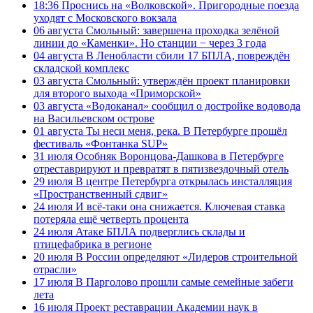
18:36
Проснись на «Волковской». Пригородные поезда
уходят с Московского вокзала
06 августа
Смольный: завершена проходка зелёной
линии до «Каменки». Но станции − через 3 года
04 августа
В Ленобласти сбили 17 БПЛА, повреждён
складской комплекс
03 августа
Смольный: утверждён проект планировки
для второго выхода «Приморской»
03 августа
«Водоканал» сообщил о достройке водовода
на Васильевском острове
01 августа
Ты неси меня, река. В Петербурге прошёл
фестиваль «Фонтанка SUP»
31 июля
Особняк Воронцова-Дашкова в Петербурге
отреставрируют и превратят в пятизвездочный отель
29 июля
В центре Петербурга открылась инсталляция
«Пространственный сдвиг»
24 июля
И всё-таки она снижается. Ключевая ставка
потеряла ещё четверть процента
24 июля
Атаке БПЛА подверглись склады и
птицефабрика в регионе
20 июля
В России определяют «Лидеров строительной
отрасли»
17 июля
В Парголово прошли самые семейные забеги
лета
16 июля
Проект реставрации Академии наук в