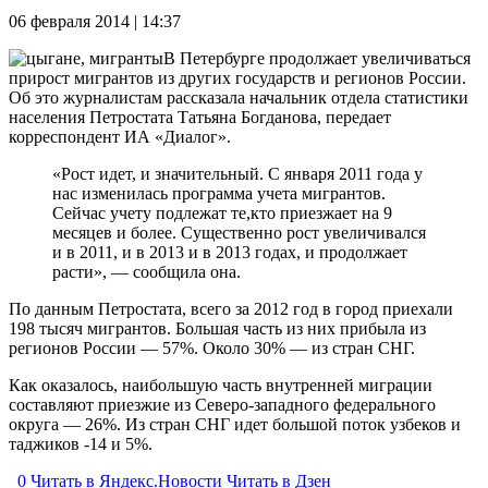
06 февраля 2014 | 14:37
В Петербурге продолжает увеличиваться
прирост мигрантов из других государств и регионов России.
Об это журналистам рассказала начальник отдела статистики
населения Петростата Татьяна Богданова, передает
корреспондент ИА «Диалог».
«Рост идет, и значительный. С января 2011 года у
нас изменилась программа учета мигрантов.
Сейчас учету подлежат те,кто приезжает на 9
месяцев и более. Существенно рост увеличивался
и в 2011, и в 2013 и в 2013 годах, и продолжает
расти», — сообщила она.
По данным Петростата, всего за 2012 год в город приехали
198 тысяч мигрантов. Большая часть из них прибыла из
регионов России — 57%. Около 30% — из стран СНГ.
Как оказалось, наибольшую часть внутренней миграции
составляют приезжие из Северо-западного федерального
округа — 26%. Из стран СНГ идет большой поток узбеков и
таджиков -14 и 5%.
0
Читать в
Я
ндекс.Новости
Читать в Дзен