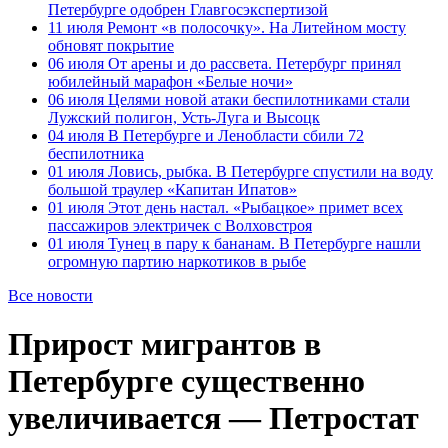
Петербурге одобрен Главгосэкспертизой
11 июля
Ремонт «в полосочку». На Литейном мосту
обновят покрытие
06 июля
От арены и до рассвета. Петербург принял
юбилейный марафон «Белые ночи»
06 июля
Целями новой атаки беспилотниками стали
Лужский полигон, Усть-Луга и Высоцк
04 июля
В Петербурге и Ленобласти сбили 72
беспилотника
01 июля
Ловись, рыбка. В Петербурге спустили на воду
большой траулер «Капитан Ипатов»
01 июля
Этот день настал. «Рыбацкое» примет всех
пассажиров электричек с Волховстроя
01 июля
Тунец в пару к бананам. В Петербурге нашли
огромную партию наркотиков в рыбе
Все новости
Прирост мигрантов в
Петербурге существенно
увеличивается — Петростат