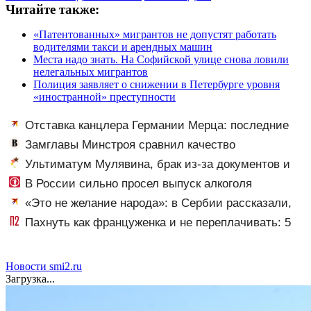
Читайте также:
«Патентованных» мигрантов не допустят работать
водителями такси и арендных машин
Места надо знать. На Софийской улице снова ловили
нелегальных мигрантов
Полиция заявляет о снижении в Петербурге уровня
«иностранной» преступности
Отставка канцлера Германии Мерца: последние
новости на 7 августа 2026 и прогнозы
Замглавы Минстроя сравнил качество
недвижимости в США и России
Ультиматум Мулявина, брак из-за документов и
пиццерия во Флориде: как сложилась судьба солиста
В России сильно просел выпуск алкоголя
«Песняров» Анатолия Кашепарова ✿✔️ TVCenter.ru
«Это не желание народа»: в Сербии рассказали,
что заставило страну принять Зеленского
Пахнуть как француженка и не переплачивать: 5
доступных ароматов с французским шармом
Новости smi2.ru
Загрузка...