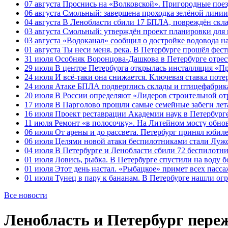
07 августа
Проснись на «Волковской». Пригородные поезд
06 августа
Смольный: завершена проходка зелёной линии 
04 августа
В Ленобласти сбили 17 БПЛА, повреждён скла
03 августа
Смольный: утверждён проект планировки для 
03 августа
«Водоканал» сообщил о достройке водовода на
01 августа
Ты неси меня, река. В Петербурге прошёл фес
31 июля
Особняк Воронцова-Дашкова в Петербурге отрест
29 июля
В центре Петербурга открылась инсталляция «П
24 июля
И всё-таки она снижается. Ключевая ставка поте
24 июля
Атаке БПЛА подверглись склады и птицефабрика
20 июля
В России определяют «Лидеров строительной от
17 июля
В Парголово прошли самые семейные забеги лет
16 июля
Проект реставрации Академии наук в Петербурге
11 июля
Ремонт «в полосочку». На Литейном мосту обно
06 июля
От арены и до рассвета. Петербург принял юби
06 июля
Целями новой атаки беспилотниками стали Лужс
04 июля
В Петербурге и Ленобласти сбили 72 беспилотн
01 июля
Ловись, рыбка. В Петербурге спустили на воду 
01 июля
Этот день настал. «Рыбацкое» примет всех пасса
01 июля
Тунец в пару к бананам. В Петербурге нашли ог
Все новости
Ленобласть и Петербург пер