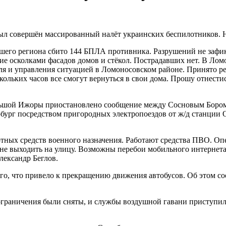
ыл совершён массированный налёт украинских беспилотников. На
ашего региона сбито 144 БПЛА противника. Разрушений не зафи
ие осколками фасадов домов и стёкол. Пострадавших нет. В Ло
я и управления ситуацией в Ломоносовском районе. Принято ре
кольких часов все смогут вернуться в свои дома. Прошу отнести
ольшой Ижоры приостановлено сообщение между Сосновым Бором
бург посредством пригородных электропоездов от ж/д станции 
отных средств военного назначения. Работают средства ПВО. О
и не выходить на улицу. Возможны перебои мобильного интернет
лександр Беглов.
его, что привело к прекращению движения автобусов. Об этом с
 ограничения были сняты, и службы воздушной гавани приступи