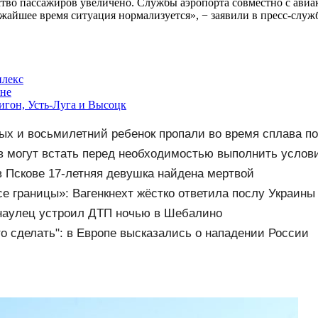
ство пассажиров увеличено. Службы аэропорта совместно с ави
жайшее время ситуация нормализуется», − заявили в пресс-служб
плекс
оне
игон, Усть-Луга и Высоцк
ых и восьмилетний ребенок пропали во время сплава по 
в могут встать перед необходимостью выполнить услов
 Пскове 17-летняя девушка найдена мертвой
е границы»: Вагенкнехт жёстко ответила послу Украины
наулец устроил ДТП ночью в Шебалино
то сделать": в Европе высказались о нападении России