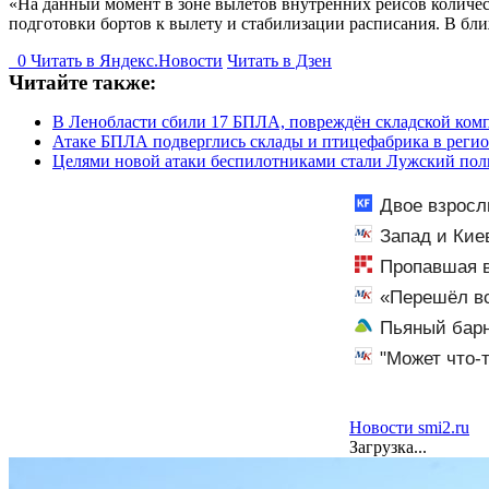
«На данный момент в зоне вылетов внутренних рейсов количе
подготовки бортов к вылету и стабилизации расписания. В бли
0
Читать в
Я
ндекс.Новости
Читать в Дзен
Читайте также:
В Ленобласти сбили 17 БПЛА, повреждён складской ком
Атаке БПЛА подверглись склады и птицефабрика в реги
Целями новой атаки беспилотниками стали Лужский пол
Двое взросл
– Новости
Запад и Кие
Пропавшая в
«Перешёл вс
Пьяный бар
"Может что-
Новости smi2.ru
Загрузка...