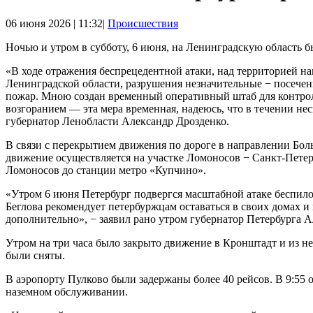
06 июня 2026 | 11:32|
Происшествия
Ночью и утром в субботу, 6 июня, на Ленинградскую область б
«В ходе отражения беспрецедентной атаки, над территорией н
Ленинградской области, разрушения незначительные − посечен
пожар. Мною создан временный оперативный штаб для контрол
возгоранием — эта мера временная, надеюсь, что в течении нес
губернатор Ленобласти Александр Дрозденко.
В связи с перекрытием движения по дороге в направлении Б
движение осуществляется на участке Ломоносов − Санкт-Петер
Ломоносов до станции метро «Купчино».
«Утром 6 июня Петербург подвергся масштабной атаке беспил
Беглова рекомендует петербуржцам оставаться в своих домах 
дополнительно», − заявил рано утром губернатор Петербурга А
Утром на три часа было закрыто движение в Кронштадт и из н
были сняты.
В аэропорту Пулково были задержаны более 40 рейсов. В 9:55
наземном обслуживании.