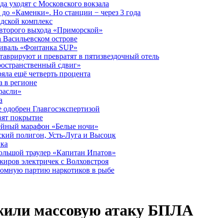
а уходят с Московского вокзала
до «Каменки». Но станции − через 3 года
дской комплекс
второго выхода «Приморской»
 Васильевском острове
тиваль «Фонтанка SUP»
аврируют и превратят в пятизвездочный отель
ространственный сдвиг»
ряла ещё четверть процента
 в регионе
расли»
а
 одобрен Главгосэкспертизой
вят покрытие
лейный марафон «Белые ночи»
кий полигон, Усть-Луга и Высоцк
ика
большой траулер «Капитан Ипатов»
жиров электричек с Волховстроя
ромную партию наркотиков в рыбе
ежили массовую атаку БПЛА