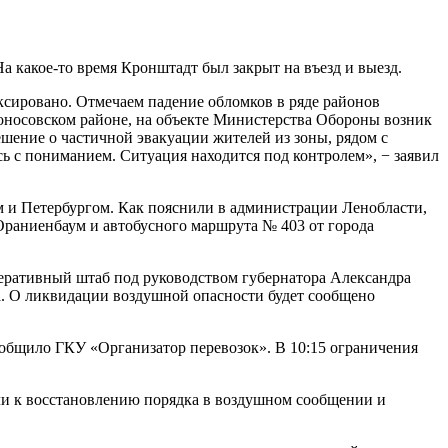
 какое-то время Кронштадт был закрыт на въезд и выезд.
ксировано. Отмечаем падение обломков в ряде районов
моносовском районе, на объекте Министерства Обороны возник
шение о частичной эвакуации жителей из зоны, рядом с
сь с пониманием. Ситуация находится под контролем», − заявил
 и Петербургом. Как пояснили в администрации Ленобласти,
Ораниенбаум и автобусного маршрута № 403 от города
перативный штаб под руководством губернатора Александра
а. О ликвидации воздушной опасности будет сообщено
ообщило ГКУ «Организатор перевозок». В 10:15 ограничения
ли к восстановлению порядка в воздушном сообщении и