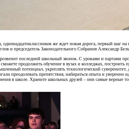
, одиннадцатиклассников же ждет новая дорога, первый шаг на 
еглов и председатель Законодательного Собрания Александр Бел
 прозвенит последний школьный звонок. С уроками и партами пр
 сможете продолжить обучение в вузах и колледжах, построить 
шленный потенциал, укреплять технологический суверенитет, д
гали преодолевать препятствия, набираться опыта и уверенно и
учения в школе. Храните школьных друзей – они самые верные т