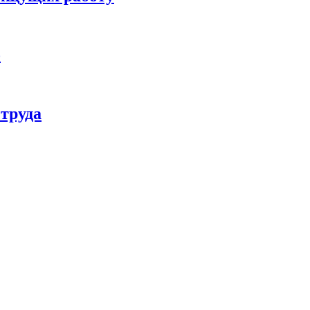
о
труда