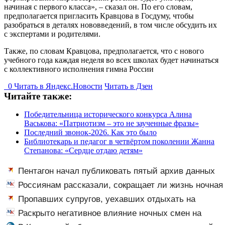
начиная с первого класса», – сказал он. По его словам,
предполагается пригласить Кравцова в Госдуму, чтобы
разобраться в деталях нововведений, в том числе обсудить их
с экспертами и родителями.
Также, по словам Кравцова, предполагается, что с нового
учебного года каждая неделя во всех школах будет начинаться
с коллективного исполнения гимна России
0
Читать в
Я
ндекс.Новости
Читать в Дзен
Читайте также:
Победительница исторического конкурса Алина
Васькова: «Патриотизм ‒ это не заученные фразы»
Последний звонок-2026. Как это было
Библиотекарь и педагог в четвёртом поколении Жанна
Степанова: «Сердце отдаю детям»
Пентагон начал публиковать пятый архив данных
об НЛО
Россиянам рассказали, сокращает ли жизнь ночная
работа
Пропавших супругов, уехавших отдыхать на
природу, нашли мертвыми на заднем сиденье
Раскрыто негативное влияние ночных смен на
автомобиля
организм человека