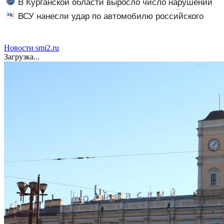
В Курганской области выросло число нарушений
ПДД среди несовершеннолетних водителей
ВСУ нанесли удар по автомобилю российского
мототехники
чиновника
Новости smi2.ru
Загрузка...