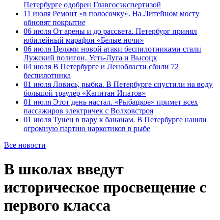
Петербурге одобрен Главгосэкспертизой
11 июля
Ремонт «в полосочку». На Литейном мосту
обновят покрытие
06 июля
От арены и до рассвета. Петербург принял
юбилейный марафон «Белые ночи»
06 июля
Целями новой атаки беспилотниками стали
Лужский полигон, Усть-Луга и Высоцк
04 июля
В Петербурге и Ленобласти сбили 72
беспилотника
01 июля
Ловись, рыбка. В Петербурге спустили на воду
большой траулер «Капитан Ипатов»
01 июля
Этот день настал. «Рыбацкое» примет всех
пассажиров электричек с Волховстроя
01 июля
Тунец в пару к бананам. В Петербурге нашли
огромную партию наркотиков в рыбе
Все новости
В школах введут
историческое просвещение с
первого класса