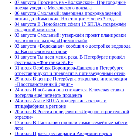
07 августа
Проснись на «Волковской». Пригородные
поезда уходят с Московского вокзала
06 августа
Смольный: завершена проходка зелёной
линии до «Каменки». Но станции − через 3 года
04 августа
В Ленобласти сбили 17 БПЛА, повреждён
складской комплекс
03 августа
Смольный: утверждён проект планировки
для второго выхода «Приморской»
03 августа
«Водоканал» сообщил о достройке водовода
на Васильевском острове
01 августа
Ты неси меня, река. В Петербурге прошёл
фестиваль «Фонтанка SUP»
31 июля
Особняк Воронцова-Дашкова в Петербурге
отреставрируют и превратят в пятизвездочный отель
29 июля
В центре Петербурга открылась инсталляция
«Пространственный сдвиг»
24 июля
И всё-таки она снижается. Ключевая ставка
потеряла ещё четверть процента
24 июля
Атаке БПЛА подверглись склады и
птицефабрика в регионе
20 июля
В России определяют «Лидеров строительной
отрасли»
17 июля
В Парголово прошли самые семейные забеги
лета
16 июля
Проект реставрации Академии наук в