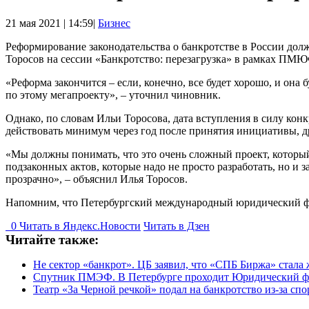
21 мая 2021 | 14:59|
Бизнес
Реформирование законодательства о банкротстве в России дол
Торосов на сессии «Банкротство: перезагрузка» в рамках ПМЮ
«Реформа закончится – если, конечно, все будет хорошо, и она
по этому мегапроекту», – уточнил чиновник.
Однако, по словам Ильи Торосова, дата вступления в силу кон
действовать минимум через год после принятия инициативы, д
«Мы должны понимать, что это очень сложный проект, который 
подзаконных актов, которые надо не просто разработать, но и 
прозрачно», – объяснил Илья Торосов.
Напомним, что Петербургский международный юридический фор
0
Читать в
Я
ндекс.Новости
Читать в Дзен
Читайте также:
Не сектор «банкрот». ЦБ заявил, что «СПБ Биржа» стала
Спутник ПМЭФ. В Петербурге проходит Юридический 
Театр «За Черной речкой» подал на банкротство из-за сп