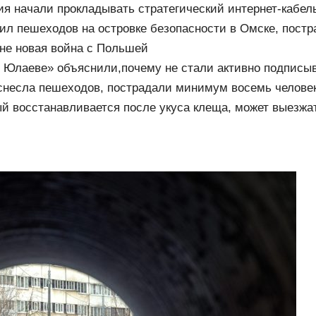
ия начали прокладывать стратегический интернет-кабел
ил пешеходов на островке безопасности в Омске, постр
сти.ru
не новая война с Польшей
 Юлаеве» объяснили,почему не стали активно подписыв
снесла пешеходов, пострадали минимум восемь человек
овости
ый восстанавливается после укуса клеща, может выезжа
циальному лифту