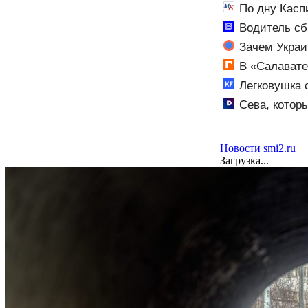
По дну Касп
Водитель сб
- Новости на Ве
Зачем Украи
В «Салавате
межсезонье
Легковушка 
06/08/2026 – Н
Сева, котор
благодаря спе
Новости smi2.ru
Загрузка...