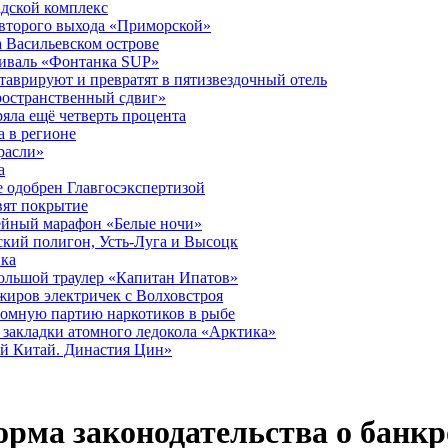
дской комплекс
второго выхода «Приморской»
 Васильевском острове
тиваль «Фонтанка SUP»
аврируют и превратят в пятизвездочный отель
ространственный сдвиг»
ряла ещё четверть процента
 в регионе
расли»
а
 одобрен Главгосэкспертизой
вят покрытие
лейный марафон «Белые ночи»
кий полигон, Усть-Луга и Высоцк
ика
большой траулер «Капитан Ипатов»
жиров электричек с Волховстроя
ромную партию наркотиков в рыбе
закладки атомного ледокола «Арктика»
й Китай. Династия Цин»
рма законодательства о банкро