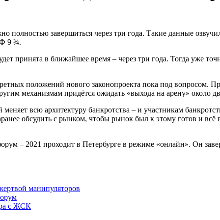
жно полностью завершиться через три года. Такие данные озвуч
Ф 9 ¾.
 будет принята в ближайшее время – через три года. Тогда уже т
кретных положений нового законопроекта пока под вопросом. Пр
ругим механизмам придётся ожидать «выхода на арену» около дв
меняет всю архитектуру банкротства – и участникам банкротств
заранее обсудить с рынком, чтобы рынок был к этому готов и вс
ум – 2021 проходит в Петербурге в режиме «онлайн». Он завер
 жертвой манипуляторов
форум
ора с ЖСК