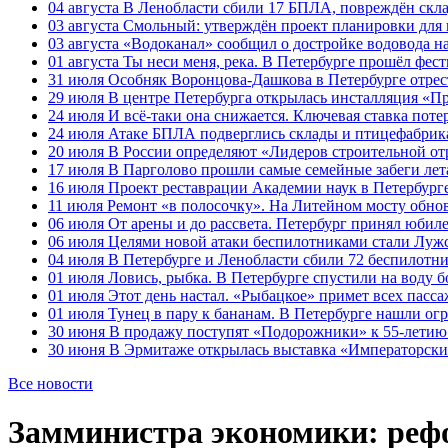
04 августа
В Ленобласти сбили 17 БПЛА, повреждён скла
03 августа
Смольный: утверждён проект планировки для 
03 августа
«Водоканал» сообщил о достройке водовода на
01 августа
Ты неси меня, река. В Петербурге прошёл фес
31 июля
Особняк Воронцова-Дашкова в Петербурге отрест
29 июля
В центре Петербурга открылась инсталляция «П
24 июля
И всё-таки она снижается. Ключевая ставка поте
24 июля
Атаке БПЛА подверглись склады и птицефабрика
20 июля
В России определяют «Лидеров строительной от
17 июля
В Парголово прошли самые семейные забеги лет
16 июля
Проект реставрации Академии наук в Петербурге
11 июля
Ремонт «в полосочку». На Литейном мосту обно
06 июля
От арены и до рассвета. Петербург принял юби
06 июля
Целями новой атаки беспилотниками стали Лужс
04 июля
В Петербурге и Ленобласти сбили 72 беспилотн
01 июля
Ловись, рыбка. В Петербурге спустили на воду 
01 июля
Этот день настал. «Рыбацкое» примет всех пасса
01 июля
Тунец в пару к бананам. В Петербурге нашли ог
30 июня
В продажу поступят «Подорожники» к 55-летию 
30 июня
В Эрмитаже открылась выставка «Императорски
Все новости
Замминистра экономики: рефо