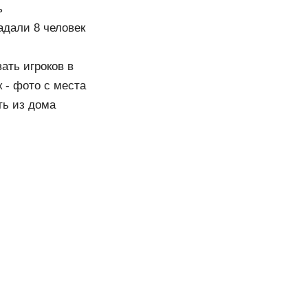
ь
адали 8 человек
ать игроков в
 - фото с места
ть из дома