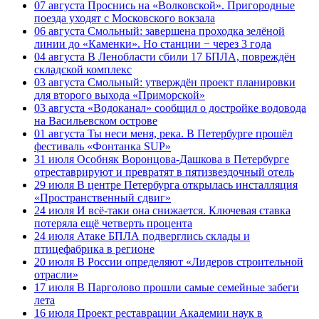
07 августа
Проснись на «Волковской». Пригородные
поезда уходят с Московского вокзала
06 августа
Смольный: завершена проходка зелёной
линии до «Каменки». Но станции − через 3 года
04 августа
В Ленобласти сбили 17 БПЛА, повреждён
складской комплекс
03 августа
Смольный: утверждён проект планировки
для второго выхода «Приморской»
03 августа
«Водоканал» сообщил о достройке водовода
на Васильевском острове
01 августа
Ты неси меня, река. В Петербурге прошёл
фестиваль «Фонтанка SUP»
31 июля
Особняк Воронцова-Дашкова в Петербурге
отреставрируют и превратят в пятизвездочный отель
29 июля
В центре Петербурга открылась инсталляция
«Пространственный сдвиг»
24 июля
И всё-таки она снижается. Ключевая ставка
потеряла ещё четверть процента
24 июля
Атаке БПЛА подверглись склады и
птицефабрика в регионе
20 июля
В России определяют «Лидеров строительной
отрасли»
17 июля
В Парголово прошли самые семейные забеги
лета
16 июля
Проект реставрации Академии наук в