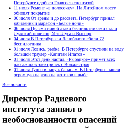
Петербурге одобрен Главгосэкспертизой
11 июля
Ремонт «в полосочку». На Литейном мосту
обновят покрытие
06 июля
От арены и до рассвета. Петербург принял
юбилейный марафон «Белые ночи»
06 июля
Целями новой атаки беспилотниками стали
Лужский полигон, Усть-Луга и Высоцк
04 июля
В Петербурге и Ленобласти сбили 72
беспилотника
01 июля
Ловись, рыбка. В Петербурге спустили на воду
большой траулер «Капитан Ипатов»
01 июля
Этот день настал. «Рыбацкое» примет всех
пассажиров электричек с Волховстроя
01 июля
Тунец в пару к бананам. В Петербурге нашли
огромную партию наркотиков в рыбе
Все новости
Директор Радиевого
института заявил о
необоснованности опасений