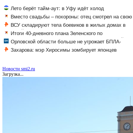
Лето берёт тайм-аут: в Уфу идёт холод
Вместо свадьбы – похороны: отец смотрел на свою
мертвую 16-летнюю дочь и не мог сдержать слезы
ВСУ складируют тела боевиков в жилых домах в
Сумской области
Итоги 40-дневного плана Зеленского по
принуждению к миру: как ответила Россия, полный
Орловской области больше не угрожает БПЛА-
разбор провала операции Украины от военкора Коца
опасность
Захарова: мэр Хиросимы зомбирует японцев
русофобскими заклинаниями
Новости smi2.ru
Загрузка...