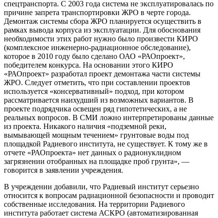
спецтранспорта. С 2003 года система не эксплуатировалась по
причине запрета транспортировки ЖРО в черте города.
Демонтаж системы сбора ЖРО планируется осуществить в
рамках вывода корпуса из эксплуатации. Для обоснования
необходимости этих работ нужно было произвести КИРО
(комплексное инженерно-радиационное обследование),
которое в 2010 году было сделано ОАО «РАОпроект»,
победителем конкурса. На основании этого КИРО
«РАОпроект» разработал проект демонтажа части системы
ЖРО. Следует отметить, что при составлении проектов
используется «консервативный» подход, при котором
рассматривается наихудший из возможных вариантов. В
проекте подрядчика освещен ряд гипотетических, а не
реальных вопросов. В СМИ ложно интерпретированы данные
из проекта. Никакого наличия «подземной реки,
вымывающей мощным течением» грунтовые воды под
площадкой Радиевого института, не существует. К тому же в
отчете «РАОпроекта» нет данных о радионуклидном
загрязнении отобранных на площадке проб грунта», —
говорится в заявлении учреждения.
В учреждении добавили, что Радиевый институт серьезно
относится к вопросам радиационной безопасности и проводит
собственные исследования. На территории Радиевого
института работает система АСКРО (автоматизированная