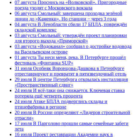
07 августа
Проснись на «Волковской». Пригородные
поезда уходят с Московского вокзала
06 августа
Смольный: завершена проходка зелёной
линии до «Каменки». Но станции − через 3 года
04 августа
В Ленобласти сбили 17 БПЛА, повреждён
складской комплекс
03 августа
Смольный: утверждён проект планировки
для второго выхода «Приморской»
03 августа
«Водоканал» сообщил о достройке водовода
на Васильевском острове
01 августа
Ты неси меня, река. В Петербурге прошёл
фестиваль «Фонтанка SUP»
31 июля
Особняк Воронцова-Дашкова в Петербурге
отреставрируют и превратят в пятизвездочный отель
29 июля
В центре Петербурга открылась инсталляция
«Пространственный сдвиг»
24 июля
И всё-таки она снижается. Ключевая ставка
потеряла ещё четверть процента
24 июля
Атаке БПЛА подверглись склады и
птицефабрика в регионе
20 июля
В России определяют «Лидеров строительной
отрасли»
17 июля
В Парголово прошли самые семейные забеги
лета
16 июля
Проект реставрации Академии наук в