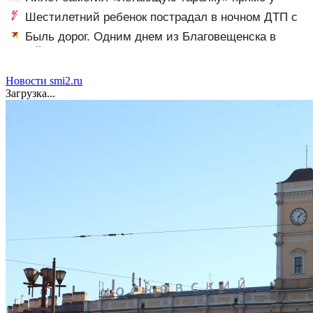
крыла самолета
Шестилетний ребенок пострадал в ночном ДТП с
тремя автомобилями на Федерации: видео
Быль дорог. Одним днем из Благовещенска в
Китай, лапша, мемы, и почему утке по-пекински
запретили переходить границу
Новости smi2.ru
Загрузка...