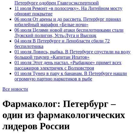
Петербурге одобрен Главгосэкспертизой
11 июля
Ремонт «в полосочку». На Литейном мосту
обновят покрытие
06 июля
От арены и до рассвета. Петербург принял
юбилейный марафон «Белые ночи»
06 июля
Целями новой атаки беспилотниками стали
Лужский полигон, Усть-Луга и Высоцк
04 июля
В Петербурге и Ленобласти сбили 72
беспилотника
01 июля
Ловись, рыбка. В Петербурге спустили на воду
большой траулер «Капитан Ипатов»
01 июля
Этот день настал. «Рыбацкое» примет всех
пассажиров электричек с Волховстроя
01 июля
Тунец в пару к бананам. В Петербурге нашли
огромную партию наркотиков в рыбе
Все новости
Фармаколог: Петербург –
один из фармакологических
лидеров России