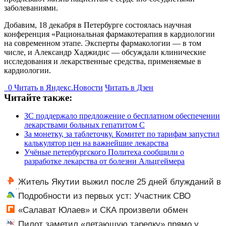
заболеваниями.
Добавим, 18 декабря в Петербурге состоялась научная
конференция «Рациональная фармакотерапия в кардиологии
на современном этапе. Эксперты фармакологии — в том
числе, и Александр Хаджидис — обсуждали клинические
исследования и лекарственные средства, применяемые в
кардиологии.
0
Читать в
Я
ндекс.Новости
Читать в Дзен
Читайте также:
ЗС поддержало предложение о бесплатном обеспечении
лекарствами больных гепатитом C
За монетку, за таблеточку. Комитет по тарифам запустил
калькулятор цен на важнейшие лекарства
Учёные петербургского Политеха сообщили о
разработке лекарства от болезни Альцгеймера
Житель Якутии выжил после 25 дней блужданий в
тайге
Подробности из первых уст: Участник СВО
рассказал, что спасло его в схватке с медведем
«Салават Юлаев» и СКА произвели обмен
Пилот заметил «летающую тарелку» прямо у