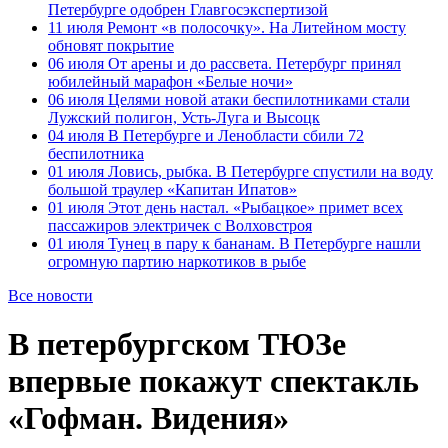
Петербурге одобрен Главгосэкспертизой
11 июля
Ремонт «в полосочку». На Литейном мосту
обновят покрытие
06 июля
От арены и до рассвета. Петербург принял
юбилейный марафон «Белые ночи»
06 июля
Целями новой атаки беспилотниками стали
Лужский полигон, Усть-Луга и Высоцк
04 июля
В Петербурге и Ленобласти сбили 72
беспилотника
01 июля
Ловись, рыбка. В Петербурге спустили на воду
большой траулер «Капитан Ипатов»
01 июля
Этот день настал. «Рыбацкое» примет всех
пассажиров электричек с Волховстроя
01 июля
Тунец в пару к бананам. В Петербурге нашли
огромную партию наркотиков в рыбе
Все новости
В петербургском ТЮЗе
впервые покажут спектакль
«Гофман. Видения»