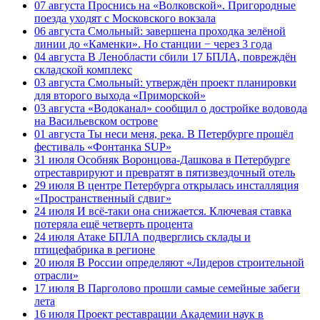
07 августа
Проснись на «Волковской». Пригородные
поезда уходят с Московского вокзала
06 августа
Смольный: завершена проходка зелёной
линии до «Каменки». Но станции − через 3 года
04 августа
В Ленобласти сбили 17 БПЛА, повреждён
складской комплекс
03 августа
Смольный: утверждён проект планировки
для второго выхода «Приморской»
03 августа
«Водоканал» сообщил о достройке водовода
на Васильевском острове
01 августа
Ты неси меня, река. В Петербурге прошёл
фестиваль «Фонтанка SUP»
31 июля
Особняк Воронцова-Дашкова в Петербурге
отреставрируют и превратят в пятизвездочный отель
29 июля
В центре Петербурга открылась инсталляция
«Пространственный сдвиг»
24 июля
И всё-таки она снижается. Ключевая ставка
потеряла ещё четверть процента
24 июля
Атаке БПЛА подверглись склады и
птицефабрика в регионе
20 июля
В России определяют «Лидеров строительной
отрасли»
17 июля
В Парголово прошли самые семейные забеги
лета
16 июля
Проект реставрации Академии наук в