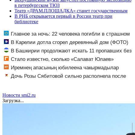
в петербургском ТЮЗ
Театр «ДРАМ.ПЛОЩАДКА» станет государственным
В РНБ открывается первый в России театр при
библиотеке
Главное за ночь: 22 человека погибли в страшном
ДТП, а россияне жалуются на отдых в Турции
В Карелии дотла сгорел деревянный дом (ФОТО)
В Башкирии продолжают искать 11 пропавших без
вести
Стало известно, сколько «Салават Юлаев»
получил от СКА в сделке по Бландиси
Иремнең апасының юбилеена чакырмадылар
Дочь Розы Сябитовой сильно располнела после
родов
Новости smi2.ru
Загрузка...