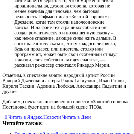
«Мне хочется верить в то, что в мире есть некая
иррациональная, духовная сторона, которая не
менее значима для человека, чем бытовая
реальность. Гофман писал «Золотой горшок» в
Дрездене, когда там стояли наполеоновские
войска. И на фоне тех страшных событий он
создал романтическую и возвышенную сказку –
как некое спасение, дающее силы жить дальше. В
спектакле я хочу сказать, что у каждого человека,
будь он продавец или писатель, столяр или
программист, может быть свой особенный стимул
к жизни, своя собственная идея счастья», —
рассказал режиссер спектакля Рикардо Марин.
Отметим, в спектакле заняты народный артист России
Валерий Дьяченко и актеры Радик Галиуллин, Иван Стрюк,
Кирилл Таскин, Аделина Любская, Александра Ладыгина и
другие.
Добавим, спектакль поставлен по повести «Золотой горшок».
Постановка будет идти на большой сцене ТЮЗа.
0
Читать в
Я
ндекс.Новости
Читать в Дзен
Читайте также:
Бахрушинский музей запустил постоянную экспозицию