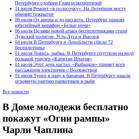
Петербурге одобрен Главгосэкспертизой
11 июля
Ремонт «в полосочку». На Литейном мосту
обновят покрытие
06 июля
От арены и до рассвета. Петербург принял
юбилейный марафон «Белые ночи»
06 июля
Целями новой атаки беспилотниками стали
Лужский полигон, Усть-Луга и Высоцк
04 июля
В Петербурге и Ленобласти сбили 72
беспилотника
01 июля
Ловись, рыбка. В Петербурге спустили на воду
большой траулер «Капитан Ипатов»
01 июля
Этот день настал. «Рыбацкое» примет всех
пассажиров электричек с Волховстроя
01 июля
Тунец в пару к бананам. В Петербурге нашли
огромную партию наркотиков в рыбе
Все новости
В Доме молодежи бесплатно
покажут «Огни рампы»
Чарли Чаплина