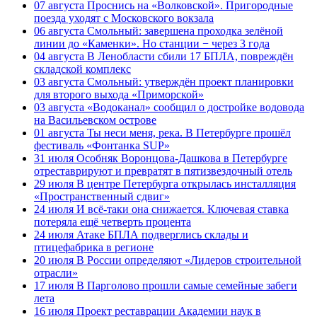
07 августа
Проснись на «Волковской». Пригородные
поезда уходят с Московского вокзала
06 августа
Смольный: завершена проходка зелёной
линии до «Каменки». Но станции − через 3 года
04 августа
В Ленобласти сбили 17 БПЛА, повреждён
складской комплекс
03 августа
Смольный: утверждён проект планировки
для второго выхода «Приморской»
03 августа
«Водоканал» сообщил о достройке водовода
на Васильевском острове
01 августа
Ты неси меня, река. В Петербурге прошёл
фестиваль «Фонтанка SUP»
31 июля
Особняк Воронцова-Дашкова в Петербурге
отреставрируют и превратят в пятизвездочный отель
29 июля
В центре Петербурга открылась инсталляция
«Пространственный сдвиг»
24 июля
И всё-таки она снижается. Ключевая ставка
потеряла ещё четверть процента
24 июля
Атаке БПЛА подверглись склады и
птицефабрика в регионе
20 июля
В России определяют «Лидеров строительной
отрасли»
17 июля
В Парголово прошли самые семейные забеги
лета
16 июля
Проект реставрации Академии наук в