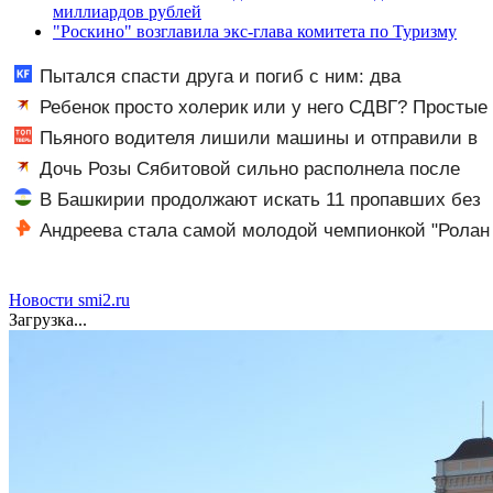
миллиардов рублей
"Роскино" возглавила экс-глава комитета по Туризму
Пытался спасти друга и погиб с ним: два
подростка утонули в реке 08/08/2026 – Новости
Ребенок просто холерик или у него СДВГ? Простые
тесты, которые помогут разобраться
Пьяного водителя лишили машины и отправили в
тюрь
Дочь Розы Сябитовой сильно располнела после
родов
В Башкирии продолжают искать 11 пропавших без
вести
Андреева стала самой молодой чемпионкой "Ролан
Гаррос" с 1992 года
Новости smi2.ru
Загрузка...