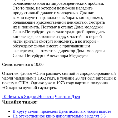
осмыслению многих мировоззренческих проблем.
Это то поле, на котором возможно наладить
продуктивный диалог с молодежью. Для нас
важно научить правильно выбирать кинофильмы,
обладающие художественной ценностью, смотреть
их и понимать. Поэтому в стенах Дома молодежи
Санкт-Петербурга уже стало традицией проводить
киновечера, состоящие из двух частей – в первой
части зрители смотрят киноленту, а во второй –
обсуждают фильм вместе с приглашенным
экспертом», — отметила директор Дома молодежи
Санкт-Петербурга Александра Медведева.
Сеанс начнется в 19:00.
Отметим, фильм «Огни рампы», снятый и спродюсированный
Чарли Чаплиным в 1952 году, в течение 20 лет был запрещен к
показу в США. Однако уже в 1973 году картина получила
«Оскар» за лучший саундтрек.
0
Читать в
Я
ндекс.Новости
Читать в Дзен
Читайте также:
В кругу семьи: проведём День пожилых людей вместе
На отечественное кино дополнительно выделят 5,5