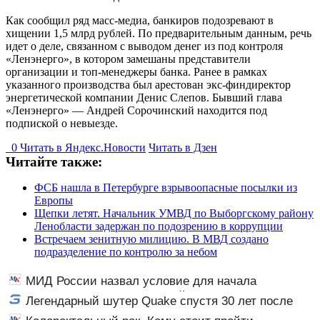
Как сообщил ряд масс-медиа, банкиров подозревают в
хищении 1,5 млрд рублей. По предварительным данным, речь
идет о деле, связанном с выводом денег из под контроля
«Ленэнерго», в котором замешаны представители
организации и топ-менеджеры банка. Ранее в рамках
указанного производства был арестован экс-финдиректор
энергетической компании Денис Слепов. Бывший глава
«Ленэнерго» — Андрей Сорочинский находится под
подпиской о невыезде.
0
Читать в
Я
ндекс.Новости
Читать в Дзен
Читайте также:
ФСБ нашла в Петербурге взрывоопасные посылки из
Европы
Щепки летят. Начальник УМВД по Выборгскому району
Ленобласти задержан по подозрению в коррупции
Встречаем зенитную милицию. В МВД создано
подразделение по контролю за небом
МИД России назвал условие для начала
переговоров о мире с Украиной
Легендарный шутер Quake спустя 30 лет после
выхода получил новое дополнение от разработчиков