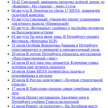
16:42
Смольный: завершена проходка зелёной линии до
«Каменки». Но станции − через 3 года
04 августа
В Ленобласти сбили 17 БПЛА, повреждён
складской комплекс
03 августа
Смольный: утверждён проект планировки
для второго выхода «Приморской»
03 августа
«Водоканал» сообщил о достройке водовода
на Васильевском острове
01 августа
Ты неси меня, река. В Петербурге прошёл
фестиваль «Фонтанка SUP»
31 июля
Особняк Воронцова-Дашкова в Петербурге
отреставрируют и превратят в пятизвездочный отель
29 июля
В центре Петербурга открылась инсталляция
«Пространственный сдвиг»
24 июля
И всё-таки она снижается. Ключевая ставка
потеряла ещё четверть процента
24 июля
Атаке БПЛА подверглись склады и
птицефабрика в регионе
20 июля
В России определяют «Лидеров строительной
отрасли»
17 июля
В Парголово прошли самые семейные забеги
лета
16 июля
Проект реставрации Академии наук в
Петербурге одобрен Главгосэкспертизой
11 июля
Ремонт «в полосочку». На Литейном мосту