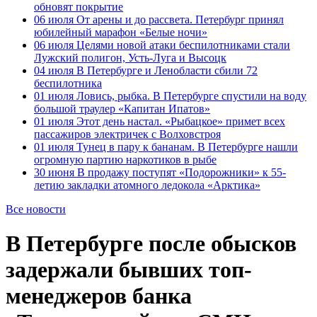
обновят покрытие
06 июля
От арены и до рассвета. Петербург принял
юбилейный марафон «Белые ночи»
06 июля
Целями новой атаки беспилотниками стали
Лужский полигон, Усть-Луга и Высоцк
04 июля
В Петербурге и Ленобласти сбили 72
беспилотника
01 июля
Ловись, рыбка. В Петербурге спустили на воду
большой траулер «Капитан Ипатов»
01 июля
Этот день настал. «Рыбацкое» примет всех
пассажиров электричек с Волховстроя
01 июля
Тунец в пару к бананам. В Петербурге нашли
огромную партию наркотиков в рыбе
30 июня
В продажу поступят «Подорожники» к 55-
летию закладки атомного ледокола «Арктика»
Все новости
В Петербурге после обысков
задержали бывших топ-
менеджеров банка