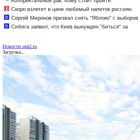
Колоректальный рак. Кому стоит пройти
Wolfenstein
обследование и как современные технологии
Скоро взлетит в цене любимый напиток россиян
помогают победить недуг?
Сергей Миронов призвал снять "Яблоко" с выборов
- Новости на Вести.ru
Сибига заявил, что Киев вынужден "биться" за
каждую ракету к Patriot - Новости на Вести.ru
Новости smi2.ru
Загрузка...