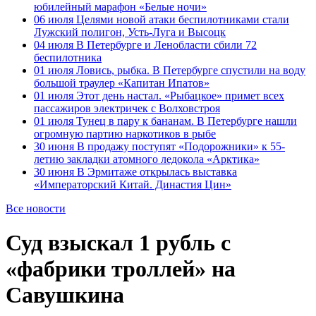
юбилейный марафон «Белые ночи»
06 июля
Целями новой атаки беспилотниками стали
Лужский полигон, Усть-Луга и Высоцк
04 июля
В Петербурге и Ленобласти сбили 72
беспилотника
01 июля
Ловись, рыбка. В Петербурге спустили на воду
большой траулер «Капитан Ипатов»
01 июля
Этот день настал. «Рыбацкое» примет всех
пассажиров электричек с Волховстроя
01 июля
Тунец в пару к бананам. В Петербурге нашли
огромную партию наркотиков в рыбе
30 июня
В продажу поступят «Подорожники» к 55-
летию закладки атомного ледокола «Арктика»
30 июня
В Эрмитаже открылась выставка
«Императорский Китай. Династия Цин»
Все новости
Суд взыскал 1 рубль с
«фабрики троллей» на
Савушкина