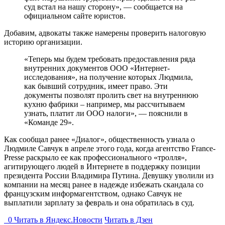
суд встал на нашу сторону», — сообщается на
официальном сайте юристов.
Добавим, адвокаты также намерены проверить налоговую
историю организации.
«Теперь мы будем требовать предоставления ряда
внутренних документов ООО «Интернет-
исследования», на получение которых Людмила,
как бывший сотрудник, имеет право. Эти
документы позволят пролить свет на внутреннюю
кухню фабрики – например, мы рассчитываем
узнать, платит ли ООО налоги», — пояснили в
«Команде 29».
Как сообщал ранее «Диалог», общественность узнала о
Людмиле Савчук в апреле этого года, когда агентство France-
Presse раскрыло ее как профессионального «тролля»,
агитирующего людей в Интернете в поддержку позиции
президента России Владимира Путина. Девушку уволили из
компании на месяц ранее в надежде избежать скандала со
французским информагентством, однако Савчук не
выплатили зарплату за февраль и она обратилась в суд.
0
Читать в
Я
ндекс.Новости
Читать в Дзен