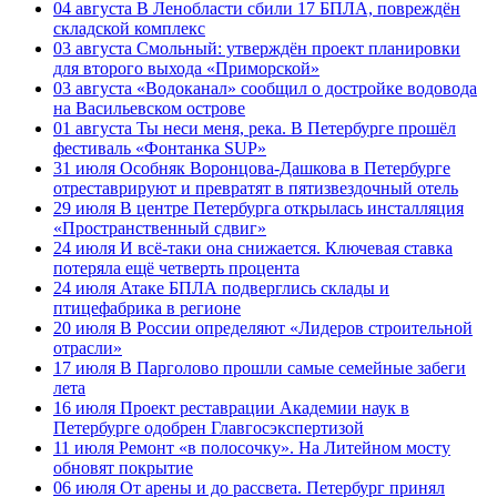
04 августа
В Ленобласти сбили 17 БПЛА, повреждён
складской комплекс
03 августа
Смольный: утверждён проект планировки
для второго выхода «Приморской»
03 августа
«Водоканал» сообщил о достройке водовода
на Васильевском острове
01 августа
Ты неси меня, река. В Петербурге прошёл
фестиваль «Фонтанка SUP»
31 июля
Особняк Воронцова-Дашкова в Петербурге
отреставрируют и превратят в пятизвездочный отель
29 июля
В центре Петербурга открылась инсталляция
«Пространственный сдвиг»
24 июля
И всё-таки она снижается. Ключевая ставка
потеряла ещё четверть процента
24 июля
Атаке БПЛА подверглись склады и
птицефабрика в регионе
20 июля
В России определяют «Лидеров строительной
отрасли»
17 июля
В Парголово прошли самые семейные забеги
лета
16 июля
Проект реставрации Академии наук в
Петербурге одобрен Главгосэкспертизой
11 июля
Ремонт «в полосочку». На Литейном мосту
обновят покрытие
06 июля
От арены и до рассвета. Петербург принял