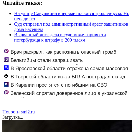
Читайте также:
На улице Савушкина впервые появятся троллейбусы. Но
ненадолго
Суд отправил под административный арест защитников
дома Басевича
Вырванный лист дела в суде может привести
петербуржца к штрафу в 200 тысяч
Врач раскрыл, как распознать опасный тромб
Бельгийцы стали запрашивать
«визы традиционных ценностей» в посольстве РФ
В Ярославской области отражена самая массовая
атака БПЛА - сбито 88 дронов - Новости на Вести.ru
В Тверской области из-за БПЛА пострадал склад
Вайлдберриз и постройки в СНТ – Новости Твери и
В Карелии простятся с погибшим на СВО
городов Тверской области сегодня - Afanasy.biz –
командиром взвода
Зеленский спрятал доверенное лицо в украинской
Тверские новости. Новости
внешней разведке
Новости smi2.ru
Загрузка...