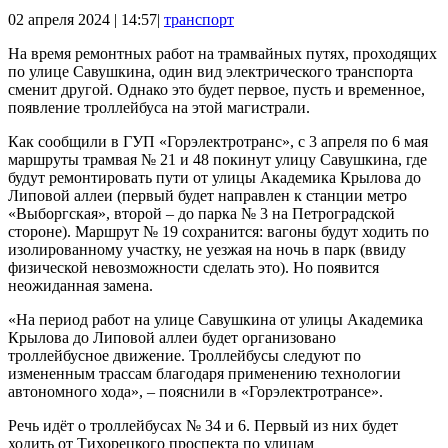
02 апреля 2024 | 14:57|
транспорт
На время ремонтных работ на трамвайных путях, проходящих
по улице Савушкина, один вид электрического транспорта
сменит другой. Однако это будет первое, пусть и временное,
появление троллейбуса на этой магистрали.
Как сообщили в ГУП «Горэлектротранс», с 3 апреля по 6 мая
маршруты трамвая № 21 и 48 покинут улицу Савушкина, где
будут ремонтировать пути от улицы Академика Крылова до
Липовой аллеи (первый будет направлен к станции метро
«Выборгская», второй – до парка № 3 на Петроградской
стороне). Маршрут № 19 сохранится: вагоны будут ходить по
изолированному участку, не уезжая на ночь в парк (ввиду
физической невозможности сделать это). Но появится
неожиданная замена.
«На период работ на улице Савушкина от улицы Академика
Крылова до Липовой аллеи будет организовано
троллейбусное движение. Троллейбусы следуют по
измененным трассам благодаря применению технологии
автономного хода», – пояснили в «Горэлектротрансе».
Речь идёт о троллейбусах № 34 и 6. Первый из них будет
ходить от Тихорецкого проспекта по улицам