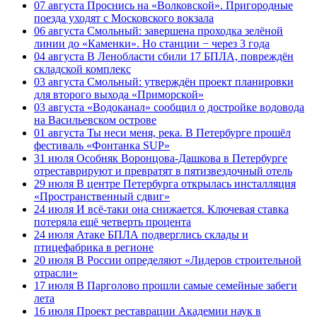
07 августа
Проснись на «Волковской». Пригородные
поезда уходят с Московского вокзала
06 августа
Смольный: завершена проходка зелёной
линии до «Каменки». Но станции − через 3 года
04 августа
В Ленобласти сбили 17 БПЛА, повреждён
складской комплекс
03 августа
Смольный: утверждён проект планировки
для второго выхода «Приморской»
03 августа
«Водоканал» сообщил о достройке водовода
на Васильевском острове
01 августа
Ты неси меня, река. В Петербурге прошёл
фестиваль «Фонтанка SUP»
31 июля
Особняк Воронцова-Дашкова в Петербурге
отреставрируют и превратят в пятизвездочный отель
29 июля
В центре Петербурга открылась инсталляция
«Пространственный сдвиг»
24 июля
И всё-таки она снижается. Ключевая ставка
потеряла ещё четверть процента
24 июля
Атаке БПЛА подверглись склады и
птицефабрика в регионе
20 июля
В России определяют «Лидеров строительной
отрасли»
17 июля
В Парголово прошли самые семейные забеги
лета
16 июля
Проект реставрации Академии наук в