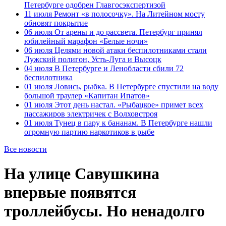
Петербурге одобрен Главгосэкспертизой
11 июля
Ремонт «в полосочку». На Литейном мосту
обновят покрытие
06 июля
От арены и до рассвета. Петербург принял
юбилейный марафон «Белые ночи»
06 июля
Целями новой атаки беспилотниками стали
Лужский полигон, Усть-Луга и Высоцк
04 июля
В Петербурге и Ленобласти сбили 72
беспилотника
01 июля
Ловись, рыбка. В Петербурге спустили на воду
большой траулер «Капитан Ипатов»
01 июля
Этот день настал. «Рыбацкое» примет всех
пассажиров электричек с Волховстроя
01 июля
Тунец в пару к бананам. В Петербурге нашли
огромную партию наркотиков в рыбе
Все новости
На улице Савушкина
впервые появятся
троллейбусы. Но ненадолго