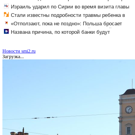
из РФ
Израиль ударил по Сирии во время визита главы
МИД Турции
Стали известны подробности травмы ребенка в
детсаду
«Отползают, пока не поздно»: Польша бросает
Украину, чтобы не стать следующей жертвой Запада
Названа причина, по которой банки будут
блокировать переводы
Новости smi2.ru
Загрузка...