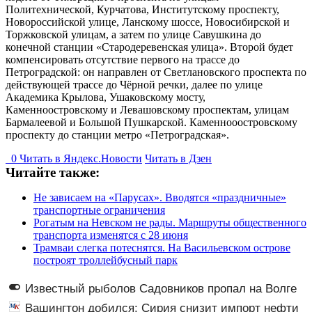
Политехнической, Курчатова, Институтскому проспекту,
Новороссийской улице, Ланскому шоссе, Новосибирской и
Торжковской улицам, а затем по улице Савушкина до
конечной станции «Стародеревенская улица». Второй будет
компенсировать отсутствие первого на трассе до
Петроградской: он направлен от Светлановского проспекта по
действующей трассе до Чёрной речки, далее по улице
Академика Крылова, Ушаковскому мосту,
Каменноостровскому и Левашовскому проспектам, улицам
Бармалеевой и Большой Пушкарской. Каменнооостровскому
проспекту до станции метро «Петроградская».
0
Читать в
Я
ндекс.Новости
Читать в Дзен
Читайте также:
Не зависаем на «Парусах». Вводятся «праздничные»
транспортные ограничения
Рогатым на Невском не рады. Маршруты общественного
транспорта изменятся с 28 июня
Трамваи слегка потеснятся. На Васильевском острове
построят троллейбусный парк
Известный рыболов Садовников пропал на Волге
во время шторма
Вашингтон добился: Сирия снизит импорт нефти