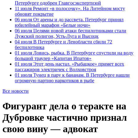
Петербурге одобрен Главгосэкспертизой
11 июля
Ремонт «в полосочку». На Литейном мосту
обновят покрытие
06 июля
От арены и до рассвета. Петербург принял
юбилейный марафон «Белые ночи»
06 июля
Целями новой атаки беспилотниками стали
Лужский полигон, Усть-Луга и Высоцк
04 июля
В Петербурге и Ленобласти сбили 72
беспилотника
01 июля
Ловись, рыбка. В Петербурге спустили на воду
большой траулер «Капитан Ипатов»
01 июля
Этот день настал. «Рыбацкое» примет всех
пассажиров электричек с Волховстроя
01 июля
Тунец в пару к бананам. В Петербурге нашли
огромную партию наркотиков в рыбе
Все новости
Фигурант дела о теракте на
Дубровке частично признал
свою вину — адвокат