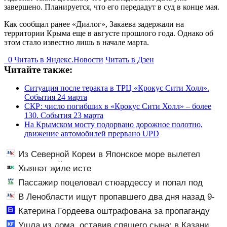
завершено. Планируется, что его передадут в суд в конце мая.
Как сообщал ранее «Диалог», Закаева задержали на
территории Крыма еще в августе прошлого года. Однако об
этом стало известно лишь в начале марта.
0
Читать в
Я
ндекс.Новости
Читать в Дзен
Читайте также:
Ситуация после теракта в ТРЦ «Крокус Сити Холл».
События 24 марта
СКР: число погибших в «Крокус Сити Холл» – более
130. События 23 марта
На Крымском мосту подорвано дорожное полотно,
движение автомобилей прервано UPD
Из Северной Кореи в Японское море вылетел
неопознанный снаряд
Хыянәт җиле исте
Пассажир поцеловал стюардессу и попал под
арест - АБН 24
В Ленобласти ищут пропавшего два дня назад 9-
летнего мальчика
Катерина Гордеева оштрафована за пропаганду
ЛГБТ в интернете - Новости на Вести.ru
Ушла из дома, оставив спящего сына: в Казани