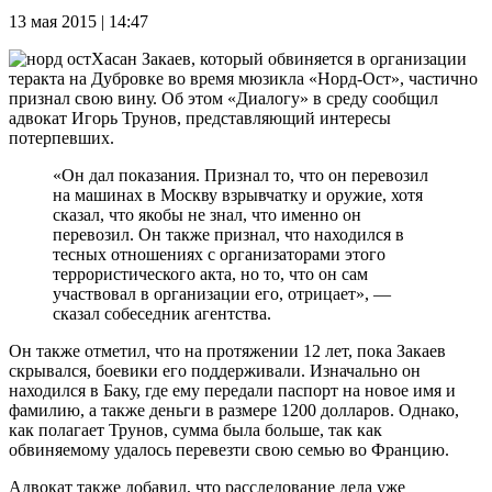
13 мая 2015 | 14:47
Хасан Закаев, который обвиняется в организации
теракта на Дубровке во время мюзикла «Норд-Ост», частично
признал свою вину. Об этом «Диалогу» в среду сообщил
адвокат Игорь Трунов, представляющий интересы
потерпевших.
«Он дал показания. Признал то, что он перевозил
на машинах в Москву взрывчатку и оружие, хотя
сказал, что якобы не знал, что именно он
перевозил. Он также признал, что находился в
тесных отношениях с организаторами этого
террористического акта, но то, что он сам
участвовал в организации его, отрицает», —
сказал собеседник агентства.
Он также отметил, что на протяжении 12 лет, пока Закаев
скрывался, боевики его поддерживали. Изначально он
находился в Баку, где ему передали паспорт на новое имя и
фамилию, а также деньги в размере 1200 долларов. Однако,
как полагает Трунов, сумма была больше, так как
обвиняемому удалось перевезти свою семью во Францию.
Адвокат также добавил, что расследование дела уже