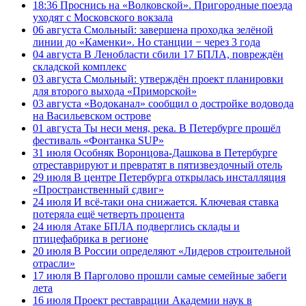
18:36
Проснись на «Волковской». Пригородные поезда
уходят с Московского вокзала
06 августа
Смольный: завершена проходка зелёной
линии до «Каменки». Но станции − через 3 года
04 августа
В Ленобласти сбили 17 БПЛА, повреждён
складской комплекс
03 августа
Смольный: утверждён проект планировки
для второго выхода «Приморской»
03 августа
«Водоканал» сообщил о достройке водовода
на Васильевском острове
01 августа
Ты неси меня, река. В Петербурге прошёл
фестиваль «Фонтанка SUP»
31 июля
Особняк Воронцова-Дашкова в Петербурге
отреставрируют и превратят в пятизвездочный отель
29 июля
В центре Петербурга открылась инсталляция
«Пространственный сдвиг»
24 июля
И всё-таки она снижается. Ключевая ставка
потеряла ещё четверть процента
24 июля
Атаке БПЛА подверглись склады и
птицефабрика в регионе
20 июля
В России определяют «Лидеров строительной
отрасли»
17 июля
В Парголово прошли самые семейные забеги
лета
16 июля
Проект реставрации Академии наук в