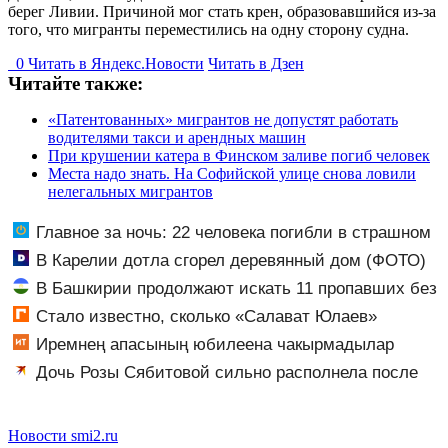
берег Ливии. Причиной мог стать крен, образовавшийся из-за
того, что мигранты переместились на одну сторону судна.
0
Читать в
Я
ндекс.Новости
Читать в Дзен
Читайте также:
«Патентованных» мигрантов не допустят работать
водителями такси и арендных машин
При крушении катера в Финском заливе погиб человек
Места надо знать. На Софийской улице снова ловили
нелегальных мигрантов
Главное за ночь: 22 человека погибли в страшном
ДТП, а россияне жалуются на отдых в Турции
В Карелии дотла сгорел деревянный дом (ФОТО)
В Башкирии продолжают искать 11 пропавших без
вести
Стало известно, сколько «Салават Юлаев»
получил от СКА в сделке по Бландиси
Иремнең апасының юбилеена чакырмадылар
Дочь Розы Сябитовой сильно располнела после
родов
Новости smi2.ru