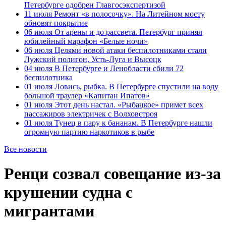
Петербурге одобрен Главгосэкспертизой
11 июля
Ремонт «в полосочку». На Литейном мосту
обновят покрытие
06 июля
От арены и до рассвета. Петербург принял
юбилейный марафон «Белые ночи»
06 июля
Целями новой атаки беспилотниками стали
Лужский полигон, Усть-Луга и Высоцк
04 июля
В Петербурге и Ленобласти сбили 72
беспилотника
01 июля
Ловись, рыбка. В Петербурге спустили на воду
большой траулер «Капитан Ипатов»
01 июля
Этот день настал. «Рыбацкое» примет всех
пассажиров электричек с Волховстроя
01 июля
Тунец в пару к бананам. В Петербурге нашли
огромную партию наркотиков в рыбе
Все новости
Ренци созвал совещание из-за
крушении судна с
мигрантами