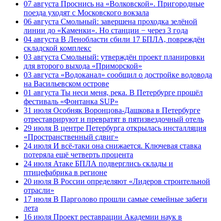
07 августа
Проснись на «Волковской». Пригородные
поезда уходят с Московского вокзала
06 августа
Смольный: завершена проходка зелёной
линии до «Каменки». Но станции − через 3 года
04 августа
В Ленобласти сбили 17 БПЛА, повреждён
складской комплекс
03 августа
Смольный: утверждён проект планировки
для второго выхода «Приморской»
03 августа
«Водоканал» сообщил о достройке водовода
на Васильевском острове
01 августа
Ты неси меня, река. В Петербурге прошёл
фестиваль «Фонтанка SUP»
31 июля
Особняк Воронцова-Дашкова в Петербурге
отреставрируют и превратят в пятизвездочный отель
29 июля
В центре Петербурга открылась инсталляция
«Пространственный сдвиг»
24 июля
И всё-таки она снижается. Ключевая ставка
потеряла ещё четверть процента
24 июля
Атаке БПЛА подверглись склады и
птицефабрика в регионе
20 июля
В России определяют «Лидеров строительной
отрасли»
17 июля
В Парголово прошли самые семейные забеги
лета
16 июля
Проект реставрации Академии наук в