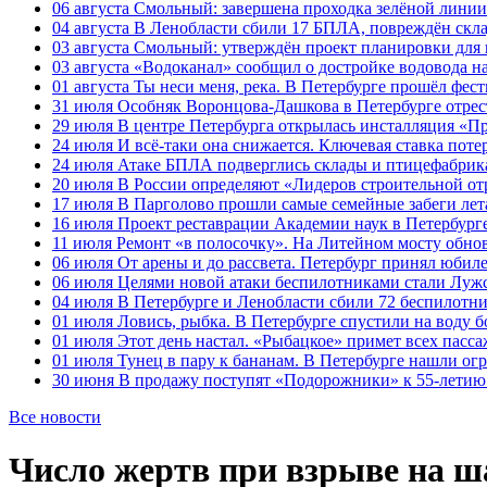
06 августа
Смольный: завершена проходка зелёной линии 
04 августа
В Ленобласти сбили 17 БПЛА, повреждён скла
03 августа
Смольный: утверждён проект планировки для 
03 августа
«Водоканал» сообщил о достройке водовода на
01 августа
Ты неси меня, река. В Петербурге прошёл фес
31 июля
Особняк Воронцова-Дашкова в Петербурге отрест
29 июля
В центре Петербурга открылась инсталляция «П
24 июля
И всё-таки она снижается. Ключевая ставка поте
24 июля
Атаке БПЛА подверглись склады и птицефабрика
20 июля
В России определяют «Лидеров строительной от
17 июля
В Парголово прошли самые семейные забеги лет
16 июля
Проект реставрации Академии наук в Петербурге
11 июля
Ремонт «в полосочку». На Литейном мосту обно
06 июля
От арены и до рассвета. Петербург принял юби
06 июля
Целями новой атаки беспилотниками стали Лужс
04 июля
В Петербурге и Ленобласти сбили 72 беспилотн
01 июля
Ловись, рыбка. В Петербурге спустили на воду 
01 июля
Этот день настал. «Рыбацкое» примет всех пасса
01 июля
Тунец в пару к бананам. В Петербурге нашли ог
30 июня
В продажу поступят «Подорожники» к 55-летию 
Все новости
Число жертв при взрыве на ша