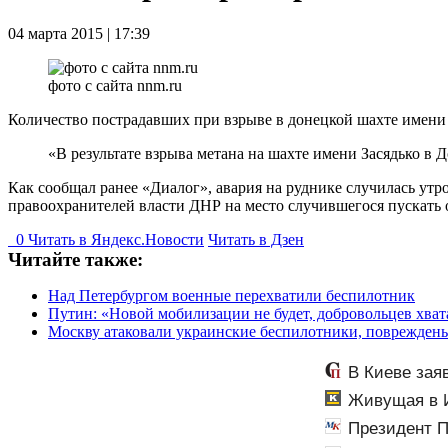
04 марта 2015 | 17:39
фото с сайта nnm.ru
Количество пострадавших при взрыве в донецкой шахте имени З
«В результате взрыва метана на шахте имени Засядько в 
Как сообщал ранее «Диалог», авария на руднике случилась утро
правоохранителей власти ДНР на место случившегося пускать 
0
Читать в
Я
ндекс.Новости
Читать в Дзен
Читайте также:
Над Петербургом военные перехватили беспилотник
Путин: «Новой мобилизации не будет, добровольцев хват
Москву атаковали украинские беспилотники, поврежден
В Киеве зая
Живущая в И
Президент П