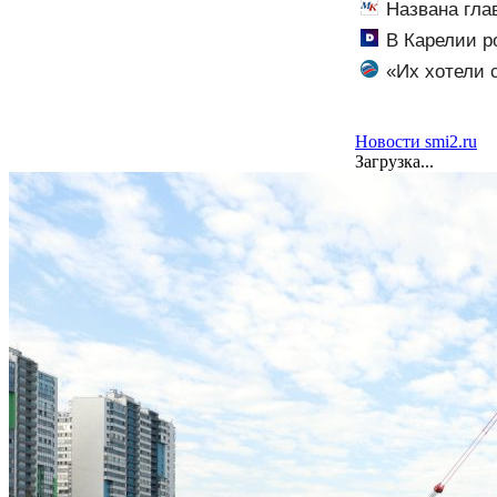
Названа гла
В Карелии р
«Их хотели 
«гнилому шоу-
Новости smi2.ru
Загрузка...