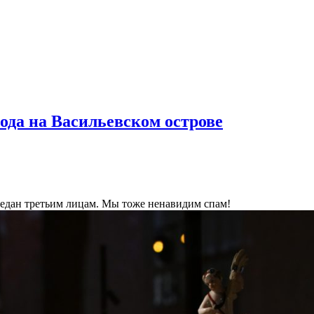
ода на Васильевском острове
ередан третьим лицам. Мы тоже ненавидим спам!