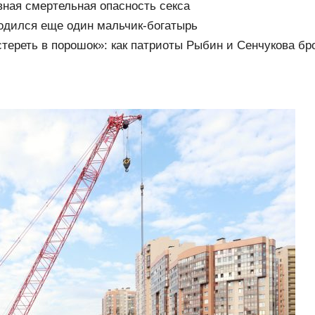
вная смертельная опасность секса
одился еще один мальчик-богатырь
стереть в порошок»: как патриоты Рыбин и Сенчукова б
бизу»