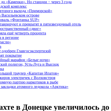
до «Каменки». Но станции − через 3 года
дской комплекс
второго выхода «Приморской»
 Васильевском острове
тиваль «Фонтанка SUP»
аврируют и превратят в пятизвездочный отель
ространственный сдвиг»
ряла ещё четверть процента
 в регионе
расли»
а
 одобрен Главгосэкспертизой
вят покрытие
лейный марафон «Белые ночи»
кий полигон, Усть-Луга и Высоцк
ика
большой траулер «Капитан Ипатов»
жиров электричек с Волховстроя
ромную партию наркотиков в рыбе
закладки атомного ледокола «Арктика»
хте в Донецке увеличилось до 