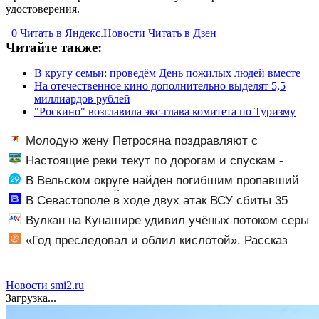
удостоверения.
0
Читать в
Я
ндекс.Новости
Читать в Дзен
Читайте также:
В кругу семьи: проведём День пожилых людей вместе
На отечественное кино дополнительно выделят 5,5
миллиардов рублей
"Роскино" возглавила экс-глава комитета по Туризму
Молодую жену Петросяна поздравляют с
беременностью
Настоящие реки текут по дорогам и спускам -
шторм «нарезал задач» горожанам и службам
В Вельском округе найден погибшим пропавший
Сызрани
полуторагодовалый ребёнок
В Севастополе в ходе двух атак ВСУ сбиты 35
беспилотников - Новости на Вести.ru
Вулкан на Кунашире удивил учёных потоком серы
«Год преследовал и облил кислотой». Рассказ
петербурженки о жестоком нападении и
реабилитации
Новости smi2.ru
Загрузка...