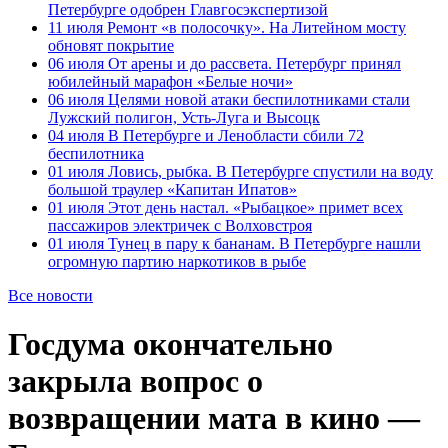
Петербурге одобрен Главгосэкспертизой
11 июля
Ремонт «в полосочку». На Литейном мосту
обновят покрытие
06 июля
От арены и до рассвета. Петербург принял
юбилейный марафон «Белые ночи»
06 июля
Целями новой атаки беспилотниками стали
Лужский полигон, Усть-Луга и Высоцк
04 июля
В Петербурге и Ленобласти сбили 72
беспилотника
01 июля
Ловись, рыбка. В Петербурге спустили на воду
большой траулер «Капитан Ипатов»
01 июля
Этот день настал. «Рыбацкое» примет всех
пассажиров электричек с Волховстроя
01 июля
Тунец в пару к бананам. В Петербурге нашли
огромную партию наркотиков в рыбе
Все новости
Госдума окончательно
закрыла вопрос о
возвращении мата в кино —