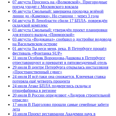
07 августа
Проснись на «Волковской». Пригородные
поезда уходят с Московского вокзала
06 августа
Смольный: завершена проходка зелёной
линии до «Каменки». Но станции − через 3 года
04 августа
В Ленобласти сбили 17 БПЛА, повреждён
складской комплекс
03 августа
Смольный: утверждён проект планировки
для второго выхода «Приморской»
03 августа
«Водоканал» сообщил о достройке водовода
на Васильевском острове
01 августа
Ты неси меня, река. В Петербурге прошёл
фестиваль «Фонтанка SUP»
31 июля
Особняк Воронцова-Дашкова в Петербурге
отреставрируют и превратят в пятизвездочный отель
29 июля
В центре Петербурга открылась инсталляция
«Пространственный сдвиг»
24 июля
И всё-таки она снижается. Ключевая ставка
потеряла ещё четверть процента
24 июля
Атаке БПЛА подверглись склады и
птицефабрика в регионе
20 июля
В России определяют «Лидеров строительной
отрасли»
17 июля
В Парголово прошли самые семейные забеги
лета
16 июля
Проект реставрации Академии наук в