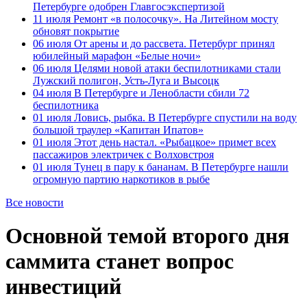
Петербурге одобрен Главгосэкспертизой
11 июля
Ремонт «в полосочку». На Литейном мосту
обновят покрытие
06 июля
От арены и до рассвета. Петербург принял
юбилейный марафон «Белые ночи»
06 июля
Целями новой атаки беспилотниками стали
Лужский полигон, Усть-Луга и Высоцк
04 июля
В Петербурге и Ленобласти сбили 72
беспилотника
01 июля
Ловись, рыбка. В Петербурге спустили на воду
большой траулер «Капитан Ипатов»
01 июля
Этот день настал. «Рыбацкое» примет всех
пассажиров электричек с Волховстроя
01 июля
Тунец в пару к бананам. В Петербурге нашли
огромную партию наркотиков в рыбе
Все новости
Основной темой второго дня
саммита станет вопрос
инвестиций