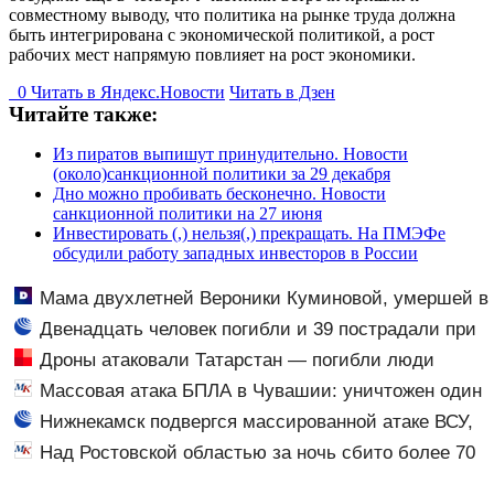
совместному выводу, что политика на рынке труда должна
быть интегрирована с экономической политикой, а рост
рабочих мест напрямую повлияет на рост экономики.
0
Читать в
Я
ндекс.Новости
Читать в Дзен
Читайте также:
Из пиратов выпишут принудительно. Новости
(около)санкционной политики за 29 декабря
Дно можно пробивать бесконечно. Новости
санкционной политики на 27 июня
Инвестировать (,) нельзя(,) прекращать. На ПМЭФе
обсудили работу западных инвесторов в России
Мама двухлетней Вероники Куминовой, умершей в
больнице, беременна: семья ждет девочку
Двенадцать человек погибли и 39 пострадали при
атаке ВСУ на Нижнекамск
Дроны атаковали Татарстан — погибли люди
Массовая атака БПЛА в Чувашии: уничтожен один
дрон
Нижнекамск подвергся массированной атаке ВСУ,
есть погибшие
Над Ростовской областью за ночь сбито более 70
вражеских беспилотников