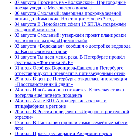
07 августа
Проснись на «Волковской». Пригородные
поезда уходят с Московского вокзала
06 августа
Смольный: завершена проходка зелёной
линии до «Каменки». Но станции − через 3 года
04 августа
В Ленобласти сбили 17 БПЛА, повреждён
складской комплекс
03 августа
Смольный: утверждён проект планировки
для второго выхода «Приморской»
03 августа
«Водоканал» сообщил о достройке водовода
на Васильевском острове
01 августа
Ты неси меня, река. В Петербурге прошёл
фестиваль «Фонтанка SUP»
31 июля
Особняк Воронцова-Дашкова в Петербурге
отреставрируют и превратят в пятизвездочный отель
29 июля
В центре Петербурга открылась инсталляция
«Пространственный сдвиг»
24 июля
И всё-таки она снижается. Ключевая ставка
потеряла ещё четверть процента
24 июля
Атаке БПЛА подверглись склады и
птицефабрика в регионе
20 июля
В России определяют «Лидеров строительной
отрасли»
17 июля
В Парголово прошли самые семейные забеги
лета
16 июля
Проект реставрации Академии наук в