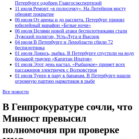
Петербурге одобрен Главгосэкспертизой
11 июля
Ремонт «в полосочку». На Литейном мосту
обновят покрытие
06 июля
От арены и до рассвета. Петербург принял
юбилейный марафон «Белые ночи»
06 июля
Целями новой атаки беспилотниками стали
Лужский полигон, Усть-Луга и Высоцк
04 июля
В Петербурге и Ленобласти сбили 72
беспилотника
01 июля
Ловись, рыбка. В Петербурге спустили на воду
большой траулер «Капитан Ипатов»
01 июля
Этот день настал. «Рыбацкое» примет всех
пассажиров электричек с Волховстроя
01 июля
Тунец в пару к бананам. В Петербурге нашли
огромную партию наркотиков в рыбе
Все новости
В Генпрокуратуре сочли, что
Минюст превысил
полномочия при проверке