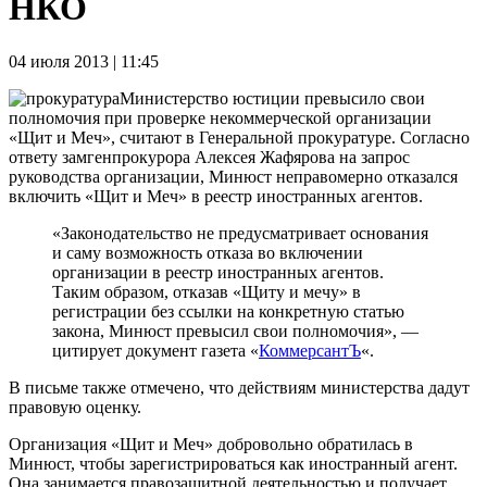
НКО
04 июля 2013 | 11:45
Министерство юстиции превысило свои
полномочия при проверке некоммерческой организации
«Щит и Меч», считают в Генеральной прокуратуре. Согласно
ответу замгенпрокурора Алексея Жафярова на запрос
руководства организации, Минюст неправомерно отказался
включить «Щит и Меч» в реестр иностранных агентов.
«Законодательство не предусматривает основания
и саму возможность отказа во включении
организации в реестр иностранных агентов.
Таким образом, отказав «Щиту и мечу» в
регистрации без ссылки на конкретную статью
закона, Минюст превысил свои полномочия», —
цитирует документ газета «
КоммерсантЪ
«.
В письме также отмечено, что действиям министерства дадут
правовую оценку.
Организация «Щит и Меч» добровольно обратилась в
Минюст, чтобы зарегистрироваться как иностранный агент.
Она занимается правозащитной деятельностью и получает