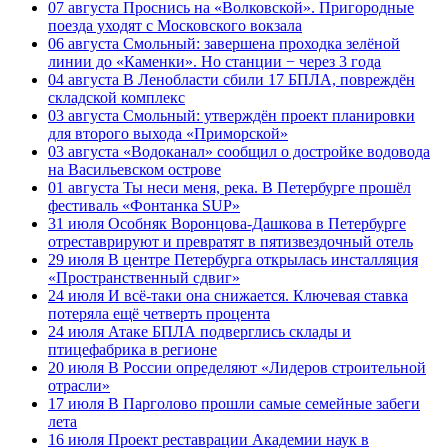
07 августа
Проснись на «Волковской». Пригородные
поезда уходят с Московского вокзала
06 августа
Смольный: завершена проходка зелёной
линии до «Каменки». Но станции − через 3 года
04 августа
В Ленобласти сбили 17 БПЛА, повреждён
складской комплекс
03 августа
Смольный: утверждён проект планировки
для второго выхода «Приморской»
03 августа
«Водоканал» сообщил о достройке водовода
на Васильевском острове
01 августа
Ты неси меня, река. В Петербурге прошёл
фестиваль «Фонтанка SUP»
31 июля
Особняк Воронцова-Дашкова в Петербурге
отреставрируют и превратят в пятизвездочный отель
29 июля
В центре Петербурга открылась инсталляция
«Пространственный сдвиг»
24 июля
И всё-таки она снижается. Ключевая ставка
потеряла ещё четверть процента
24 июля
Атаке БПЛА подверглись склады и
птицефабрика в регионе
20 июля
В России определяют «Лидеров строительной
отрасли»
17 июля
В Парголово прошли самые семейные забеги
лета
16 июля
Проект реставрации Академии наук в