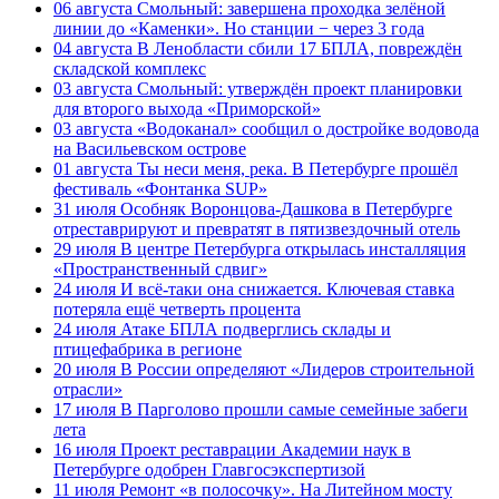
06 августа
Смольный: завершена проходка зелёной
линии до «Каменки». Но станции − через 3 года
04 августа
В Ленобласти сбили 17 БПЛА, повреждён
складской комплекс
03 августа
Смольный: утверждён проект планировки
для второго выхода «Приморской»
03 августа
«Водоканал» сообщил о достройке водовода
на Васильевском острове
01 августа
Ты неси меня, река. В Петербурге прошёл
фестиваль «Фонтанка SUP»
31 июля
Особняк Воронцова-Дашкова в Петербурге
отреставрируют и превратят в пятизвездочный отель
29 июля
В центре Петербурга открылась инсталляция
«Пространственный сдвиг»
24 июля
И всё-таки она снижается. Ключевая ставка
потеряла ещё четверть процента
24 июля
Атаке БПЛА подверглись склады и
птицефабрика в регионе
20 июля
В России определяют «Лидеров строительной
отрасли»
17 июля
В Парголово прошли самые семейные забеги
лета
16 июля
Проект реставрации Академии наук в
Петербурге одобрен Главгосэкспертизой
11 июля
Ремонт «в полосочку». На Литейном мосту