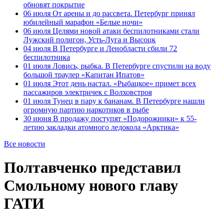
обновят покрытие
06 июля
От арены и до рассвета. Петербург принял
юбилейный марафон «Белые ночи»
06 июля
Целями новой атаки беспилотниками стали
Лужский полигон, Усть-Луга и Высоцк
04 июля
В Петербурге и Ленобласти сбили 72
беспилотника
01 июля
Ловись, рыбка. В Петербурге спустили на воду
большой траулер «Капитан Ипатов»
01 июля
Этот день настал. «Рыбацкое» примет всех
пассажиров электричек с Волховстроя
01 июля
Тунец в пару к бананам. В Петербурге нашли
огромную партию наркотиков в рыбе
30 июня
В продажу поступят «Подорожники» к 55-
летию закладки атомного ледокола «Арктика»
Все новости
Полтавченко представил
Смольному нового главу
ГАТИ