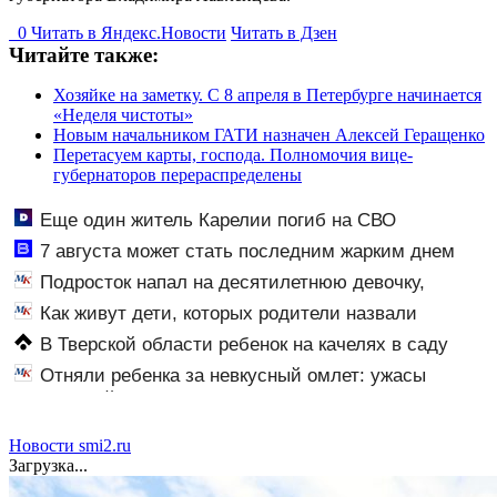
0
Читать в
Я
ндекс.Новости
Читать в Дзен
Читайте также:
Хозяйке на заметку. С 8 апреля в Петербурге начинается
«Неделя чистоты»
Новым начальником ГАТИ назначен Алексей Геращенко
Перетасуем карты, господа. Полномочия вице-
губернаторов перераспределены
Еще один житель Карелии погиб на СВО
7 августа может стать последним жарким днем
этого лета в Москве - Новости на Вести.ru
Подросток напал на десятилетнюю девочку,
ворвавшись в квартиру
Как живут дети, которых родители назвали
диковинными именами?
В Тверской области ребенок на качелях в саду
лишился фаланги пальца – Новости Твери и городов
Отняли ребенка за невкусный омлет: ужасы
Тверской области сегодня - Afanasy.biz – Тверские
норвежской опеки
новости. Новости Твери.
Новости smi2.ru
Загрузка...