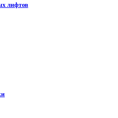
ых лифтов
ки