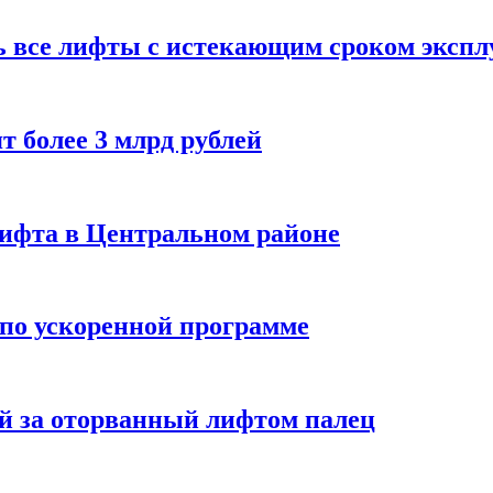
ь все лифты с истекающим сроком экспл
т более 3 млрд рублей
лифта в Центральном районе
 по ускоренной программе
й за оторванный лифтом палец