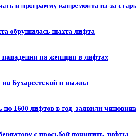
чать в программу капремонта из-за стар
нта обрушилась шахта лифта
в нападении на женщин в лифтах
 на Бухарестской и выжил
 по 1600 лифтов в год, заявили чиновни
убернатору с просьбой починить лифты