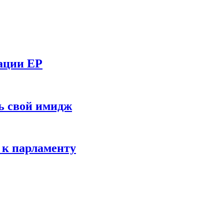
тации ЕР
ь свой имидж
 к парламенту