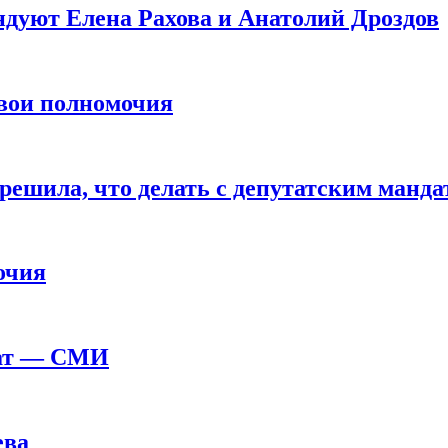
ндуют Елена Рахова и Анатолий Дроздов
свои полномочия
решила, что делать с депутатским манда
очия
дат — СМИ
ева