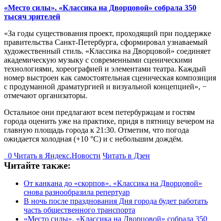
«Место силы». «Классика на Дворцовой» собрала 350
тысяч зрителей
«За годы существования проект, проходящий при поддержке
правительства Санкт-Петербурга, сформировал узнаваемый
художественный стиль. «Классика на Дворцовой» соединяет
академическую музыку с современными сценическими
технологиями, хореографией и элементами театра. Каждый
номер выстроен как самостоятельная сценическая композиция
с продуманной драматургией и визуальной концепцией», −
отмечают организаторы.
Остальное они предлагают всем петербуржцам и гостям
города оценить уже на практике, придя в пятницу вечером на
главную площадь города к 21:30. Отметим, что погода
ожидается холодная (+10 °С) и с небольшим дождём.
0
Читать в
Я
ндекс.Новости
Читать в Дзен
Читайте также:
От канкана до «скорпов». «Классика на Дворцовой»
снова разнообразила репертуар
В ночь после празднования Дня города будет работать
часть общественного транспорта
«Место силы». «Классика на Дворцовой» собрала 350