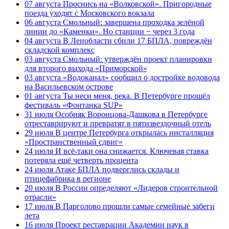
07 августа
Проснись на «Волковской». Пригородные
поезда уходят с Московского вокзала
06 августа
Смольный: завершена проходка зелёной
линии до «Каменки». Но станции − через 3 года
04 августа
В Ленобласти сбили 17 БПЛА, повреждён
складской комплекс
03 августа
Смольный: утверждён проект планировки
для второго выхода «Приморской»
03 августа
«Водоканал» сообщил о достройке водовода
на Васильевском острове
01 августа
Ты неси меня, река. В Петербурге прошёл
фестиваль «Фонтанка SUP»
31 июля
Особняк Воронцова-Дашкова в Петербурге
отреставрируют и превратят в пятизвездочный отель
29 июля
В центре Петербурга открылась инсталляция
«Пространственный сдвиг»
24 июля
И всё-таки она снижается. Ключевая ставка
потеряла ещё четверть процента
24 июля
Атаке БПЛА подверглись склады и
птицефабрика в регионе
20 июля
В России определяют «Лидеров строительной
отрасли»
17 июля
В Парголово прошли самые семейные забеги
лета
16 июля
Проект реставрации Академии наук в