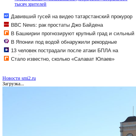
тысяч зрителей
Давивший гусей на видео татарстанский прокурор
ушел в отставку 09/08/2026 – Новости
BBC News: рак простаты Джо Байдена
распространился на его кости и органы
В Башкирии прогнозируют крупный град и сильный
ветер
В Японии под водой обнаружили рекордные
запасы «невидимого» золота
13 человек пострадали после атаки БПЛА на
российский город
Стало известно, сколько «Салават Юлаев»
получил от СКА в сделке по Бландиси
Новости smi2.ru
Загрузка...