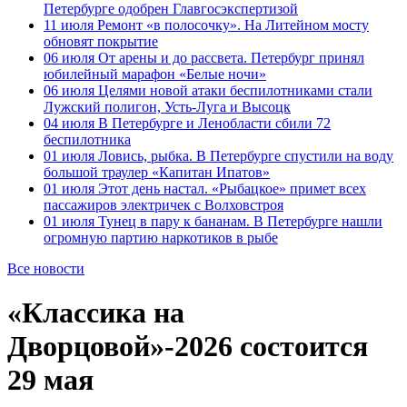
Петербурге одобрен Главгосэкспертизой
11 июля
Ремонт «в полосочку». На Литейном мосту
обновят покрытие
06 июля
От арены и до рассвета. Петербург принял
юбилейный марафон «Белые ночи»
06 июля
Целями новой атаки беспилотниками стали
Лужский полигон, Усть-Луга и Высоцк
04 июля
В Петербурге и Ленобласти сбили 72
беспилотника
01 июля
Ловись, рыбка. В Петербурге спустили на воду
большой траулер «Капитан Ипатов»
01 июля
Этот день настал. «Рыбацкое» примет всех
пассажиров электричек с Волховстроя
01 июля
Тунец в пару к бананам. В Петербурге нашли
огромную партию наркотиков в рыбе
Все новости
«Классика на
Дворцовой»-2026 состоится
29 мая