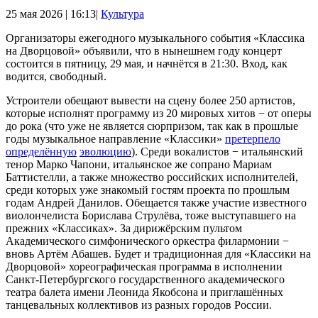
25 мая 2026 | 16:13|
Культура
Организаторы ежегодного музыкального события «Классика
на Дворцовой» объявили, что в нынешнем году концерт
состоится в пятницу, 29 мая, и начнётся в 21:30. Вход, как
водится, свободный.
Устроители обещают вывести на сцену более 250 артистов,
которые исполнят программу из 20 мировых хитов − от оперы
до рока (что уже не является сюрпризом, так как в прошлые
годы музыкальное направление «Классики»
претерпело
определённую
эволюцию
). Среди вокалистов − итальянский
тенор Марко Чапони, итальянское же сопрано Мариам
Баттистелли, а также множество российских исполнителей,
среди которых уже знакомый гостям проекта по прошлым
годам Андрей Данилов. Обещается также участие известного
виолончелиста Борислава Струлёва, тоже выступавшего на
прежних «Классиках». За дирижёрским пультом
Академического симфонического оркестра филармонии −
вновь Артём Абашев. Будет и традиционная для «Классики на
Дворцовой» хореографическая программа в исполнении
Санкт-Петербургского государственного академического
театра балета имени Леонида Якобсона и приглашённых
танцевальных коллективов из разных городов России.