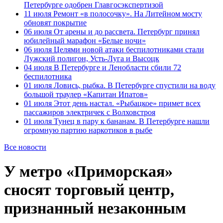
Петербурге одобрен Главгосэкспертизой
11 июля
Ремонт «в полосочку». На Литейном мосту
обновят покрытие
06 июля
От арены и до рассвета. Петербург принял
юбилейный марафон «Белые ночи»
06 июля
Целями новой атаки беспилотниками стали
Лужский полигон, Усть-Луга и Высоцк
04 июля
В Петербурге и Ленобласти сбили 72
беспилотника
01 июля
Ловись, рыбка. В Петербурге спустили на воду
большой траулер «Капитан Ипатов»
01 июля
Этот день настал. «Рыбацкое» примет всех
пассажиров электричек с Волховстроя
01 июля
Тунец в пару к бананам. В Петербурге нашли
огромную партию наркотиков в рыбе
Все новости
У метро «Приморская»
сносят торговый центр,
признанный незаконным