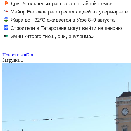
Ближнем Востоке
Друг Усольцевых рассказал о тайной семье
бизнесмена
Майор Евсюков расстрелял людей в супермаркете
и стал символом провала МВД
Жара до +32°C ожидается в Уфе 8–9 августа
Строители в Татарстане могут выйти на пенсию
досрочно - рассказываем, какие условия 07/08/2026 –
«Мин китәргә тиеш, әни, ачуланма»
Новости
Новости smi2.ru
Загрузка...