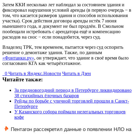
Затем ККИ несколько лет наблюдал за состоянием здания и
фиксировал нарушения условий аренды (в первую очередь − в
том, что касается размеров здания и способов использования
участка). Срок действия договора аренды истёк 7 июня
нынешнего года, и документ не был продлён. В Смольном
пообещали истребовать с арендатора ещё и компенсацию
расходов на снос − если понадобится, через суд.
Владелец ТРК, тем временем, пытается через суд оспорить
решение о демонтаже здания. Также, по данным
«Фонтанки.ру»
, он утверждает, что здание в своё время было
согласовано КГА как четырёхэтажное.
0
Читать в
Я
ндекс.Новости
Читать в Дзен
Читайте также:
За предновогодний период в Петербурге ликвидировано
38 стихийных ёлочных базаров
Рейды по борьбе с уличной торговлей прошли в Санкт-
Петербурге
У Казанского собора поймали нелегальных торговцев
кофе
Пентагон рассекретил данные о появлении НЛО на