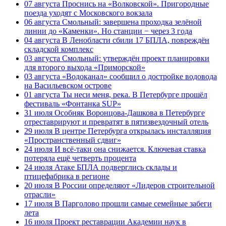
07 августа
Проснись на «Волковской». Пригородные
поезда уходят с Московского вокзала
06 августа
Смольный: завершена проходка зелёной
линии до «Каменки». Но станции − через 3 года
04 августа
В Ленобласти сбили 17 БПЛА, повреждён
складской комплекс
03 августа
Смольный: утверждён проект планировки
для второго выхода «Приморской»
03 августа
«Водоканал» сообщил о достройке водовода
на Васильевском острове
01 августа
Ты неси меня, река. В Петербурге прошёл
фестиваль «Фонтанка SUP»
31 июля
Особняк Воронцова-Дашкова в Петербурге
отреставрируют и превратят в пятизвездочный отель
29 июля
В центре Петербурга открылась инсталляция
«Пространственный сдвиг»
24 июля
И всё-таки она снижается. Ключевая ставка
потеряла ещё четверть процента
24 июля
Атаке БПЛА подверглись склады и
птицефабрика в регионе
20 июля
В России определяют «Лидеров строительной
отрасли»
17 июля
В Парголово прошли самые семейные забеги
лета
16 июля
Проект реставрации Академии наук в