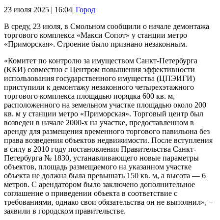
23 июля 2025 | 16:04|
Город
В среду, 23 июля, в Смольном сообщили о начале демонтажа
торгового комплекса «Макси Сопот» у станции метро
«Приморская». Строение было признано незаконным.
«Комитет по контролю за имуществом Санкт-Петербурга
(ККИ) совместно с Центром повышения эффективности
использования государственного имущества (ЦПЭИГИ)
приступили к демонтажу незаконного четырехэтажного
торгового комплекса площадью порядка 600 кв. м,
расположенного на земельном участке площадью около 200
кв. м у станции метро «Приморская». Торговый центр был
возведен в начале 2000-х на участке, предоставленном в
аренду для размещения временного торгового павильона без
права возведения объектов недвижимости. После вступления
в силу в 2010 году постановления Правительства Санкт-
Петербурга № 1830, устанавливающего новые параметры
объектов, площадь размещаемого на указанном участке
объекта не должна была превышать 150 кв. м, а высота — 6
метров. С арендатором было заключено дополнительное
соглашение о приведении объекта в соответствие с
требованиями, однако свои обязательства он не выполнил», −
заявили в городском правительстве.