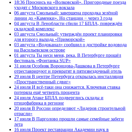
18:36
Проснись на «Волковской». Пригородные поезда
уходят с Московского вокзала
06 августа
Смольный: завершена проходка зелёной
линии до «Каменки». Но станции − через 3 года
04 августа
В Ленобласти сбили 17 БПЛА, повреждён
складской комплекс
03 августа
Смольный: утверждён проект планировки
для второго выхода «Приморской»
03 августа
«Водоканал» сообщил о достройке водовода
на Васильевском острове
01 августа
Ты неси меня, река. В Петербурге прошёл
фестиваль «Фонтанка SUP»
31 июля
Особняк Воронцова-Дашкова в Петербурге
отреставрируют и превратят в пятизвездочный отель
29 июля
В центре Петербурга открылась инсталляция
«Пространственный сдвиг»
24 июля
И всё-таки она снижается. Ключевая ставка
потеряла ещё четверть процента
24 июля
Атаке БПЛА подверглись склады и
птицефабрика в регионе
20 июля
В России определяют «Лидеров строительной
отрасли»
17 июля
В Парголово прошли самые семейные забеги
лета
16 июля
Проект реставрации Академии наук в