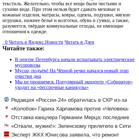
текстиль. Желательно, чтобы все вещи были чистыми и
сухими виде. При этом нельзя будет сдавать меховые и
кожаные изделия, матрасы, ковры, одеяла, подушки, мягкие
игрушки, нижнее бельё и колготки, обувь и сумки, а также,
разумеется, твёрдые коммунальные отходы, не имеющие
отношения к одежде.
0
Читать в
Я
ндекс.Новости
Читать в Дзен
Читайте также:
В центре Петербурга начали испытывать электрические
мусоровозы
Мусор, подъём! На Чёрной речке начался новый этап
очистки дна
Мы не прощаемся. Популярный экоцентр «Собиратор»
уходит на «бессрочные каникулы»
Редакция «России-24» обратилась в СКР из-за
травли съемочной группы «Колобка»
«Колобок» Гарика Харламова против «Человека-
паука»: В сети разгорелся грандиозный скандал — а
Отставка канцлера Германии Мерца: последние
картина уже собрала почти 100 млн рублей
новости на 7 августа 2026 и прогнозы
«Отвали, мужик!»: Зеленскому прилетело в Сети
из-за визита в Сербию
Эксперт ЖКХ Юнисова заявила, что ремонт