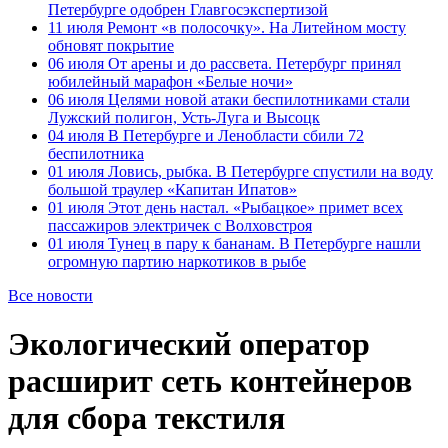
Петербурге одобрен Главгосэкспертизой
11 июля
Ремонт «в полосочку». На Литейном мосту
обновят покрытие
06 июля
От арены и до рассвета. Петербург принял
юбилейный марафон «Белые ночи»
06 июля
Целями новой атаки беспилотниками стали
Лужский полигон, Усть-Луга и Высоцк
04 июля
В Петербурге и Ленобласти сбили 72
беспилотника
01 июля
Ловись, рыбка. В Петербурге спустили на воду
большой траулер «Капитан Ипатов»
01 июля
Этот день настал. «Рыбацкое» примет всех
пассажиров электричек с Волховстроя
01 июля
Тунец в пару к бананам. В Петербурге нашли
огромную партию наркотиков в рыбе
Все новости
Экологический оператор
расширит сеть контейнеров
для сбора текстиля