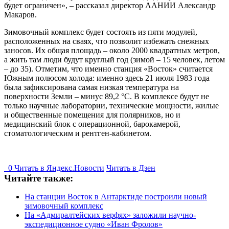
будет ограничен», – рассказал директор ААНИИ Александр
Макаров.
Зимовочный комплекс будет состоять из пяти модулей,
расположенных на сваях, что позволит избежать снежных
заносов. Их общая площадь – около 2000 квадратных метров,
а жить там люди будут круглый год (зимой – 15 человек, летом
– до 35). Отметим, что именно станция «Восток» считается
Южным полюсом холода: именно здесь 21 июля 1983 года
была зафиксирована самая низкая температура на
поверхности Земли – минус 89,2 °C. В комплексе будут не
только научные лаборатории, технические мощности, жилые
и общественные помещения для полярников, но и
медицинский блок с операционной, барокамерой,
стоматологическим и рентген-кабинетом.
0
Читать в
Я
ндекс.Новости
Читать в Дзен
Читайте также:
На станции Восток в Антарктиде построили новый
зимовочный комплекс
На «Адмиралтейских верфях» заложили научно-
экспедиционное судно «Иван Фролов»