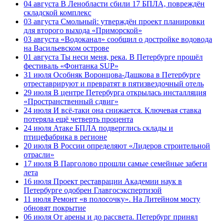
04 августа
В Ленобласти сбили 17 БПЛА, повреждён
складской комплекс
03 августа
Смольный: утверждён проект планировки
для второго выхода «Приморской»
03 августа
«Водоканал» сообщил о достройке водовода
на Васильевском острове
01 августа
Ты неси меня, река. В Петербурге прошёл
фестиваль «Фонтанка SUP»
31 июля
Особняк Воронцова-Дашкова в Петербурге
отреставрируют и превратят в пятизвездочный отель
29 июля
В центре Петербурга открылась инсталляция
«Пространственный сдвиг»
24 июля
И всё-таки она снижается. Ключевая ставка
потеряла ещё четверть процента
24 июля
Атаке БПЛА подверглись склады и
птицефабрика в регионе
20 июля
В России определяют «Лидеров строительной
отрасли»
17 июля
В Парголово прошли самые семейные забеги
лета
16 июля
Проект реставрации Академии наук в
Петербурге одобрен Главгосэкспертизой
11 июля
Ремонт «в полосочку». На Литейном мосту
обновят покрытие
06 июля
От арены и до рассвета. Петербург принял