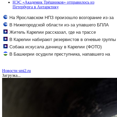
НЭС «Академик Трёшников» отправилось из
Петербурга в Антарктику
На Ярославском НПЗ произошло возгорание из-за
падения обломков БПЛА
В Нижегородской области из-за упавшего БПЛА
пострадали четыре человека
Житель Карелии рассказал, где на трассе
трудности с бензином
В Карелии набирают резервистов в огневые группы
(ФОТО)
Собака искусала дачницу в Карелии (ФОТО)
В Башкирии осудили преступника, напавшего на
пару после застолья
Новости smi2.ru
Загрузка...