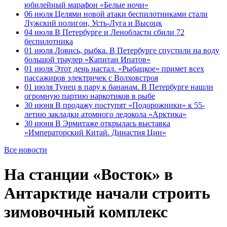
юбилейный марафон «Белые ночи»
06 июля
Целями новой атаки беспилотниками стали
Лужский полигон, Усть-Луга и Высоцк
04 июля
В Петербурге и Ленобласти сбили 72
беспилотника
01 июля
Ловись, рыбка. В Петербурге спустили на воду
большой траулер «Капитан Ипатов»
01 июля
Этот день настал. «Рыбацкое» примет всех
пассажиров электричек с Волховстроя
01 июля
Тунец в пару к бананам. В Петербурге нашли
огромную партию наркотиков в рыбе
30 июня
В продажу поступят «Подорожники» к 55-
летию закладки атомного ледокола «Арктика»
30 июня
В Эрмитаже открылась выставка
«Императорский Китай. Династия Цин»
Все новости
На станции «Восток» в
Антарктиде начали строить
зимовочный комплекс