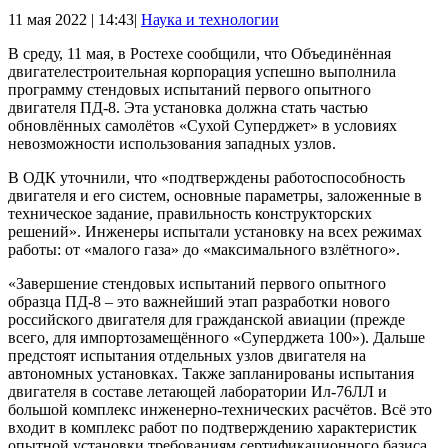
11 мая 2022 | 14:43|
Наука и технологии
В среду, 11 мая, в Ростехе сообщили, что Объединённая
двигателестроительная корпорация успешно выполнила
программу стендовых испытаний первого опытного
двигателя ПД-8. Эта установка должна стать частью
обновлённых самолётов «Сухой Суперджет» в условиях
невозможности использования западных узлов.
В ОДК уточнили, что «подтверждены работоспособность
двигателя и его систем, основные параметры, заложенные в
техническое задание, правильность конструкторских
решений». Инженеры испытали установку на всех режимах
работы: от «малого газа» до «максимального взлётного».
«Завершение стендовых испытаний первого опытного
образца ПД-8 – это важнейший этап разработки нового
российского двигателя для гражданской авиации (прежде
всего, для импортозамещённого «Суперджета 100»). Дальше
предстоят испытания отдельных узлов двигателя на
автономных установках. Также запланированы испытания
двигателя в составе летающей лаборатории Ил-76ЛЛ и
большой комплекс инженерно-технических расчётов. Всё это
входит в комплекс работ по подтверждению характеристик
опытной установки требованиям сертификационного базиса