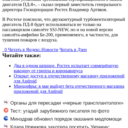
двигателя ПД-8», – сказал первый заместитель генерального
директора Госкорпорации Ростех Владимир Артяков.
В Ростехе пояснили, что двухконтурный турбовентиляторный
двигатель ПД-8 будет использоваться не только на
пассажирском самолёте SSJ-NEW, но и на новой версии
самолёта-амфибии Бе-200, применяемого, в частности, для
тушения пожаров с воздуха.
0
Читать в
Я
ндекс.Новости
Читать в Дзен
Читайте также:
Два в одном шприце. Ростех испытает совмещённую
вакцину от гриппа и коронавируса
Открыт доступ к отечественному магазину приложений
для Android
Минцифры: в мае выйдет бета отечественного магазина
приложений для Android
Органы для пересадки «черные трансплантологи»
извлекали у еще живых пациентов
Тест: угадай зарубежного писателя по фото
Минздрав обновил порядок оказания медпомощи
беременным
Клара Новикова захотела посетить Украину: