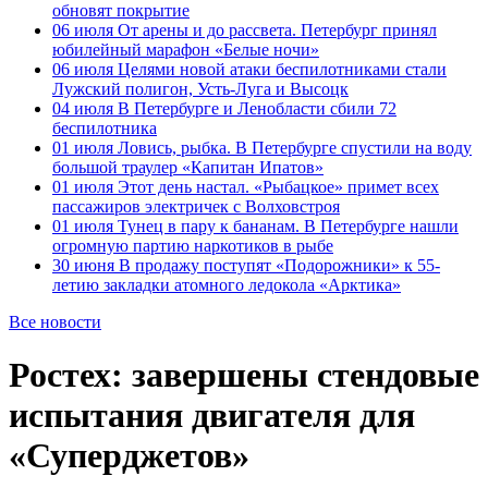
обновят покрытие
06 июля
От арены и до рассвета. Петербург принял
юбилейный марафон «Белые ночи»
06 июля
Целями новой атаки беспилотниками стали
Лужский полигон, Усть-Луга и Высоцк
04 июля
В Петербурге и Ленобласти сбили 72
беспилотника
01 июля
Ловись, рыбка. В Петербурге спустили на воду
большой траулер «Капитан Ипатов»
01 июля
Этот день настал. «Рыбацкое» примет всех
пассажиров электричек с Волховстроя
01 июля
Тунец в пару к бананам. В Петербурге нашли
огромную партию наркотиков в рыбе
30 июня
В продажу поступят «Подорожники» к 55-
летию закладки атомного ледокола «Арктика»
Все новости
Ростех: завершены стендовые
испытания двигателя для
«Суперджетов»