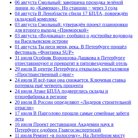
06 августа
Смольный: завершена проходка зелёной
линии до «Каменки». Но станции − через 3 года
04 августа
В Ленобласти сбили 17 БПЛА, повреждён
складской комплекс
03 августа
Смольный: утверждён проект планировки
для второго выхода «Приморской»
03 августа
«Водоканал» сообщил о достройке водовода
на Васильевском острове
01 августа
Ты неси меня, река. В Петербурге прошёл
фестиваль «Фонтанка SUP»
31 июля
Особняк Воронцова-Дашкова в Петербурге
отреставрируют и превратят в пятизвездочный отель
29 июля
В центре Петербурга открылась инсталляция
«Пространственный сдвиг»
24 июля
И всё-таки она снижается. Ключевая ставка
потеряла ещё четверть процента
24 июля
Атаке БПЛА подверглись склады и
птицефабрика в регионе
20 июля
В России определяют «Лидеров строительной
отрасли»
17 июля
В Парголово прошли самые семейные забеги
лета
16 июля
Проект реставрации Академии наук в
Петербурге одобрен Главгосэкспертизой
11 июля
Ремонт «в полосочку». На Литейном мосту