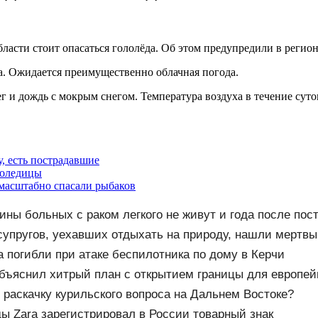
бласти стоит опасаться гололёда. Об этом предупредили в реги
ца. Ожидается преимущественно облачная погода.
 и дождь с мокрым снегом. Температура воздуха в течение суток 
, есть пострадавшие
лоледицы
 масштабно спасали рыбаков
ины больных с раком легкого не живут и года после пос
упругов, уехавших отдыхать на природу, нашли мертвы
обиля
а погибли при атаке беспилотника по дому в Керчи
бъяснил хитрый план с открытием границы для европей
раскачку курильского вопроса на Дальнем Востоке?
ы Zara зарегистрировал в России товарный знак