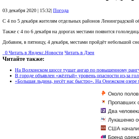
03 декабря 2020 | 15:32|
Погода
С 4 по 5 декабря жителям отдельных районов Ленинградской о
Также с 4 по 6 декабря на дорогах местами появится гололеди
Добавим, в пятницу, 4 декабря, местами пройдёт небольшой снег
0
Читать в
Я
ндекс.Новости
Читать в Дзен
Читайте также:
На Волхонском шоссе тушат ангар по повышенному рангу
В городе объявлен «жёлтый» уровень опасности из-за го
«Большая льдина, несёт нас быстро». На Онежском озере
Около полов
Пропавших с
сиденье автом
Два человек
Лукашенко о
США начали 
Бренд одежд