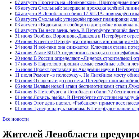
07 августа
Проснись на «Волковской». Пригородные поезд
06 августа
Смольный: завершена проходка зелёной линии 
04 августа
В Ленобласти сбили 17 БПЛА, повреждён скла
03 августа
Смольный: утверждён проект планировки для 
03 августа
«Водоканал» сообщил о достройке водовода на
01 августа
Ты неси меня, река. В Петербурге прошёл фес
31 июля
Особняк Воронцова-Дашкова в Петербурге отрест
29 июля
В центре Петербурга открылась инсталляция «П
24 июля
И всё-таки она снижается. Ключевая ставка поте
24 июля
Атаке БПЛА подверглись склады и птицефабрика
20 июля
В России определяют «Лидеров строительной от
17 июля
В Парголово прошли самые семейные забеги лет
16 июля
Проект реставрации Академии наук в Петербурге
11 июля
Ремонт «в полосочку». На Литейном мосту обно
06 июля
От арены и до рассвета. Петербург принял юби
06 июля
Целями новой атаки беспилотниками стали Лужс
04 июля
В Петербурге и Ленобласти сбили 72 беспилотн
01 июля
Ловись, рыбка. В Петербурге спустили на воду 
01 июля
Этот день настал. «Рыбацкое» примет всех пасса
01 июля
Тунец в пару к бананам. В Петербурге нашли ог
Все новости
Жителей Ленобласти предупре