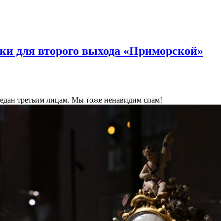
ки для второго выхода «Приморской»
ередан третьим лицам. Мы тоже ненавидим спам!