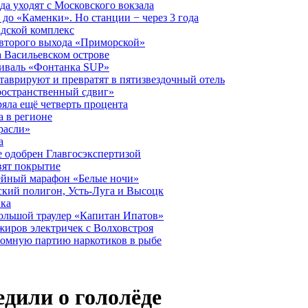
а уходят с Московского вокзала
до «Каменки». Но станции − через 3 года
дской комплекс
второго выхода «Приморской»
 Васильевском острове
тиваль «Фонтанка SUP»
аврируют и превратят в пятизвездочный отель
ространственный сдвиг»
ряла ещё четверть процента
 в регионе
расли»
а
 одобрен Главгосэкспертизой
вят покрытие
лейный марафон «Белые ночи»
кий полигон, Усть-Луга и Высоцк
ика
большой траулер «Капитан Ипатов»
жиров электричек с Волховстроя
ромную партию наркотиков в рыбе
дили о гололёде