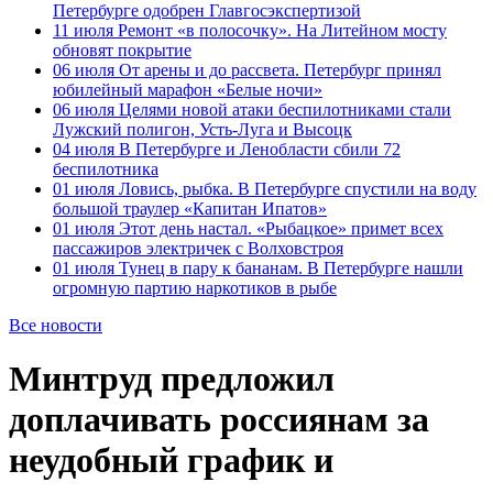
Петербурге одобрен Главгосэкспертизой
11 июля
Ремонт «в полосочку». На Литейном мосту
обновят покрытие
06 июля
От арены и до рассвета. Петербург принял
юбилейный марафон «Белые ночи»
06 июля
Целями новой атаки беспилотниками стали
Лужский полигон, Усть-Луга и Высоцк
04 июля
В Петербурге и Ленобласти сбили 72
беспилотника
01 июля
Ловись, рыбка. В Петербурге спустили на воду
большой траулер «Капитан Ипатов»
01 июля
Этот день настал. «Рыбацкое» примет всех
пассажиров электричек с Волховстроя
01 июля
Тунец в пару к бананам. В Петербурге нашли
огромную партию наркотиков в рыбе
Все новости
Минтруд предложил
доплачивать россиянам за
неудобный график и