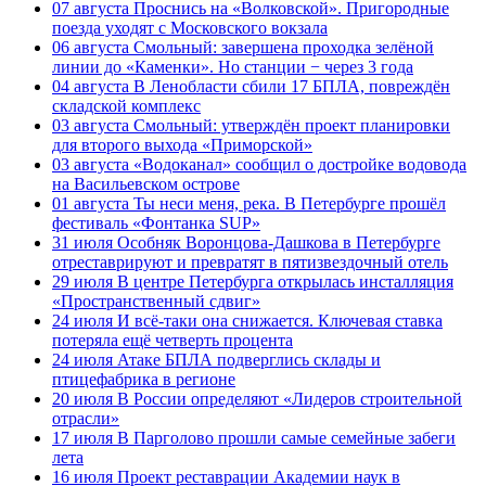
07 августа
Проснись на «Волковской». Пригородные
поезда уходят с Московского вокзала
06 августа
Смольный: завершена проходка зелёной
линии до «Каменки». Но станции − через 3 года
04 августа
В Ленобласти сбили 17 БПЛА, повреждён
складской комплекс
03 августа
Смольный: утверждён проект планировки
для второго выхода «Приморской»
03 августа
«Водоканал» сообщил о достройке водовода
на Васильевском острове
01 августа
Ты неси меня, река. В Петербурге прошёл
фестиваль «Фонтанка SUP»
31 июля
Особняк Воронцова-Дашкова в Петербурге
отреставрируют и превратят в пятизвездочный отель
29 июля
В центре Петербурга открылась инсталляция
«Пространственный сдвиг»
24 июля
И всё-таки она снижается. Ключевая ставка
потеряла ещё четверть процента
24 июля
Атаке БПЛА подверглись склады и
птицефабрика в регионе
20 июля
В России определяют «Лидеров строительной
отрасли»
17 июля
В Парголово прошли самые семейные забеги
лета
16 июля
Проект реставрации Академии наук в