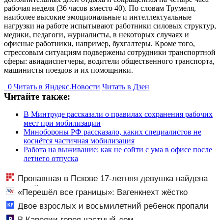
рабочая неделя (36 часов вместо 40). По словам Трумеля,
наиболее высокие эмоциональные и интеллектуальные
нагрузки на работе испытывают работники силовых структур,
медики, педагоги, журналисты, в некоторых случаях и
офисные работники, например, бухгалтеры. Кроме того,
стрессовым ситуациям подвержены сотрудники транспортной
сферы: авиадиспетчеры, водители общественного транспорта,
машинисты поездов и их помощники.
0
Читать в
Я
ндекс.Новости
Читать в Дзен
Читайте также:
В Минтруде рассказали о правилах сохранения рабочих
мест при мобилизации
Минобороны РФ рассказало, каких специалистов не
коснётся частичная мобилизация
Работа на выживание: как не сойти с ума в офисе после
летнего отпуска
Пропавшая в Пскове 17-летняя девушка найдена
мертвой
«Перешёл все границы»: Вагенкнехт жёстко
ответила послу Украины
Двое взрослых и восьмилетний ребенок пропали
во время сплава по реке 08/08/2026 – Новости
В Карелии горел частный дом