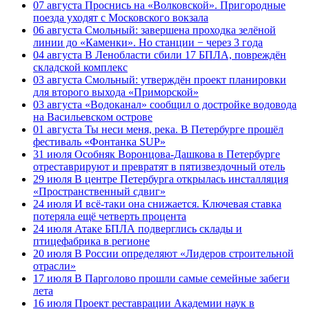
07 августа
Проснись на «Волковской». Пригородные
поезда уходят с Московского вокзала
06 августа
Смольный: завершена проходка зелёной
линии до «Каменки». Но станции − через 3 года
04 августа
В Ленобласти сбили 17 БПЛА, повреждён
складской комплекс
03 августа
Смольный: утверждён проект планировки
для второго выхода «Приморской»
03 августа
«Водоканал» сообщил о достройке водовода
на Васильевском острове
01 августа
Ты неси меня, река. В Петербурге прошёл
фестиваль «Фонтанка SUP»
31 июля
Особняк Воронцова-Дашкова в Петербурге
отреставрируют и превратят в пятизвездочный отель
29 июля
В центре Петербурга открылась инсталляция
«Пространственный сдвиг»
24 июля
И всё-таки она снижается. Ключевая ставка
потеряла ещё четверть процента
24 июля
Атаке БПЛА подверглись склады и
птицефабрика в регионе
20 июля
В России определяют «Лидеров строительной
отрасли»
17 июля
В Парголово прошли самые семейные забеги
лета
16 июля
Проект реставрации Академии наук в