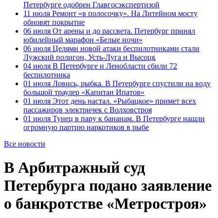
Петербурге одобрен Главгосэкспертизой
11 июля
Ремонт «в полосочку». На Литейном мосту
обновят покрытие
06 июля
От арены и до рассвета. Петербург принял
юбилейный марафон «Белые ночи»
06 июля
Целями новой атаки беспилотниками стали
Лужский полигон, Усть-Луга и Высоцк
04 июля
В Петербурге и Ленобласти сбили 72
беспилотника
01 июля
Ловись, рыбка. В Петербурге спустили на воду
большой траулер «Капитан Ипатов»
01 июля
Этот день настал. «Рыбацкое» примет всех
пассажиров электричек с Волховстроя
01 июля
Тунец в пару к бананам. В Петербурге нашли
огромную партию наркотиков в рыбе
Все новости
В Арбитражный суд
Петербурга подано заявление
о банкротстве «Метростроя»