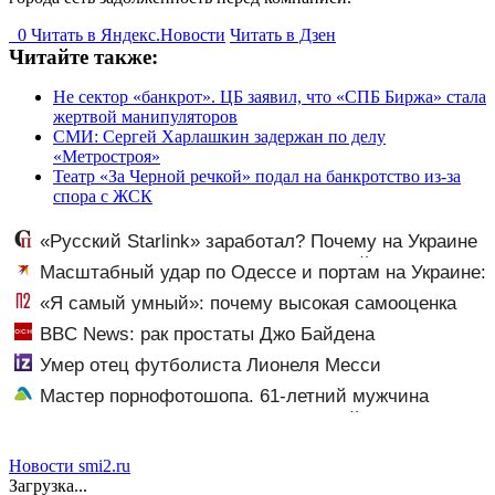
0
Читать в
Я
ндекс.Новости
Читать в Дзен
Читайте также:
Не сектор «банкрот». ЦБ заявил, что «СПБ Биржа» стала
жертвой манипуляторов
СМИ: Сергей Харлашкин задержан по делу
«Метростроя»
Театр «За Черной речкой» подал на банкротство из-за
спора с ЖСК
«Русский Starlink» заработал? Почему на Украине
кратно увеличилась точность попаданий по объектам
Масштабный удар по Одессе и портам на Украине:
ВСУ
Последние новости, подробности об ударах России 9
«Я самый умный»: почему высокая самооценка
августа 2026 года
ребенка не гарантирует хороших оценок
BBC News: рак простаты Джо Байдена
распространился на его кости и органы
Умер отец футболиста Лионеля Месси
Мастер порнофотошопа. 61-летний мужчина
смастерил порнооткрытку и в итоге пойдёт под суд
Новости smi2.ru
Загрузка...