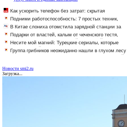
Как ускорить телефон без затрат: скрытая
настройка возвращает скорость смартфону
Подними работоспособность: 7 простых техник,
которые помогут взбодрить мозг
В Китае слониха отомстила зарядной станции за
испуганного детеныша
Подарки от властей, калым от чеченского тестя,
американские хатки: у Пугачевой и Орбакайте домов
Несите мой магний: Турецкие сериалы, которые
и квартир насчитали на 3 млрд рублей
довели зрителей до нервного тика
Группа грибников неожиданно нашли в глухом лесу
одинокую испуганную маленькую девочку с игрушкой
Новости smi2.ru
Загрузка...