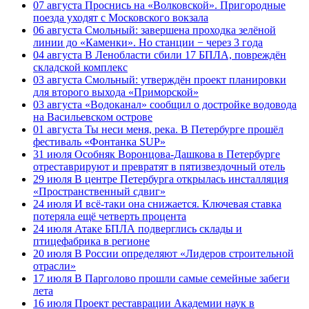
07 августа
Проснись на «Волковской». Пригородные
поезда уходят с Московского вокзала
06 августа
Смольный: завершена проходка зелёной
линии до «Каменки». Но станции − через 3 года
04 августа
В Ленобласти сбили 17 БПЛА, повреждён
складской комплекс
03 августа
Смольный: утверждён проект планировки
для второго выхода «Приморской»
03 августа
«Водоканал» сообщил о достройке водовода
на Васильевском острове
01 августа
Ты неси меня, река. В Петербурге прошёл
фестиваль «Фонтанка SUP»
31 июля
Особняк Воронцова-Дашкова в Петербурге
отреставрируют и превратят в пятизвездочный отель
29 июля
В центре Петербурга открылась инсталляция
«Пространственный сдвиг»
24 июля
И всё-таки она снижается. Ключевая ставка
потеряла ещё четверть процента
24 июля
Атаке БПЛА подверглись склады и
птицефабрика в регионе
20 июля
В России определяют «Лидеров строительной
отрасли»
17 июля
В Парголово прошли самые семейные забеги
лета
16 июля
Проект реставрации Академии наук в