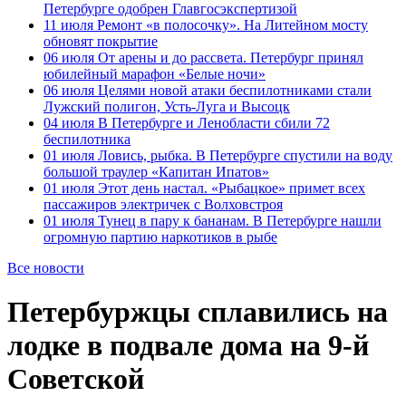
Петербурге одобрен Главгосэкспертизой
11 июля
Ремонт «в полосочку». На Литейном мосту
обновят покрытие
06 июля
От арены и до рассвета. Петербург принял
юбилейный марафон «Белые ночи»
06 июля
Целями новой атаки беспилотниками стали
Лужский полигон, Усть-Луга и Высоцк
04 июля
В Петербурге и Ленобласти сбили 72
беспилотника
01 июля
Ловись, рыбка. В Петербурге спустили на воду
большой траулер «Капитан Ипатов»
01 июля
Этот день настал. «Рыбацкое» примет всех
пассажиров электричек с Волховстроя
01 июля
Тунец в пару к бананам. В Петербурге нашли
огромную партию наркотиков в рыбе
Все новости
Петербуржцы сплавились на
лодке в подвале дома на 9-й
Советской