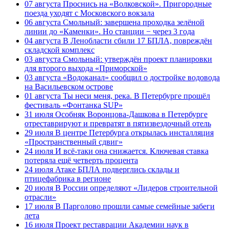
07 августа
Проснись на «Волковской». Пригородные
поезда уходят с Московского вокзала
06 августа
Смольный: завершена проходка зелёной
линии до «Каменки». Но станции − через 3 года
04 августа
В Ленобласти сбили 17 БПЛА, повреждён
складской комплекс
03 августа
Смольный: утверждён проект планировки
для второго выхода «Приморской»
03 августа
«Водоканал» сообщил о достройке водовода
на Васильевском острове
01 августа
Ты неси меня, река. В Петербурге прошёл
фестиваль «Фонтанка SUP»
31 июля
Особняк Воронцова-Дашкова в Петербурге
отреставрируют и превратят в пятизвездочный отель
29 июля
В центре Петербурга открылась инсталляция
«Пространственный сдвиг»
24 июля
И всё-таки она снижается. Ключевая ставка
потеряла ещё четверть процента
24 июля
Атаке БПЛА подверглись склады и
птицефабрика в регионе
20 июля
В России определяют «Лидеров строительной
отрасли»
17 июля
В Парголово прошли самые семейные забеги
лета
16 июля
Проект реставрации Академии наук в