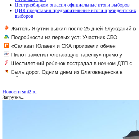
Центризбирком огласил официальные итоги выборов
ЦИК представил предварительные итоги президентских
выборов
Житель Якутии выжил после 25 дней блужданий в
тайге
Подробности из первых уст: Участник СВО
рассказал, что спасло его в схватке с медведем
«Салават Юлаев» и СКА произвели обмен
Пилот заметил «летающую тарелку» прямо у
крыла самолета
Шестилетний ребенок пострадал в ночном ДТП с
тремя автомобилями на Федерации: видео
Быль дорог. Одним днем из Благовещенска в
Китай, лапша, мемы, и почему утке по-пекински
запретили переходить границу
Новости smi2.ru
Загрузка...