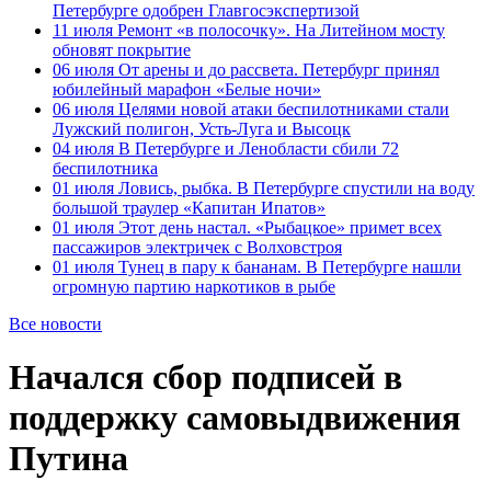
Петербурге одобрен Главгосэкспертизой
11 июля
Ремонт «в полосочку». На Литейном мосту
обновят покрытие
06 июля
От арены и до рассвета. Петербург принял
юбилейный марафон «Белые ночи»
06 июля
Целями новой атаки беспилотниками стали
Лужский полигон, Усть-Луга и Высоцк
04 июля
В Петербурге и Ленобласти сбили 72
беспилотника
01 июля
Ловись, рыбка. В Петербурге спустили на воду
большой траулер «Капитан Ипатов»
01 июля
Этот день настал. «Рыбацкое» примет всех
пассажиров электричек с Волховстроя
01 июля
Тунец в пару к бананам. В Петербурге нашли
огромную партию наркотиков в рыбе
Все новости
Начался сбор подписей в
поддержку самовыдвижения
Путина