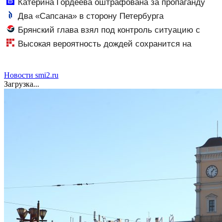
Катерина Гордеева оштрафована за пропаганду
ЛГБТ в интернете - Новости на Вести.ru
Два «Сапсана» в сторону Петербурга
задерживаются на полчаса
Брянский глава взял под контроль ситуацию с
пожаром на улице Олега Кошевого
Высокая вероятность дождей сохранится на
Северо-Западе России в выходные
Новости smi2.ru
Загрузка...