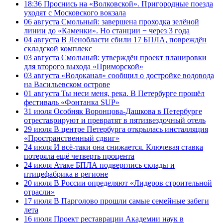
18:36
Проснись на «Волковской». Пригородные поезда
уходят с Московского вокзала
06 августа
Смольный: завершена проходка зелёной
линии до «Каменки». Но станции − через 3 года
04 августа
В Ленобласти сбили 17 БПЛА, повреждён
складской комплекс
03 августа
Смольный: утверждён проект планировки
для второго выхода «Приморской»
03 августа
«Водоканал» сообщил о достройке водовода
на Васильевском острове
01 августа
Ты неси меня, река. В Петербурге прошёл
фестиваль «Фонтанка SUP»
31 июля
Особняк Воронцова-Дашкова в Петербурге
отреставрируют и превратят в пятизвездочный отель
29 июля
В центре Петербурга открылась инсталляция
«Пространственный сдвиг»
24 июля
И всё-таки она снижается. Ключевая ставка
потеряла ещё четверть процента
24 июля
Атаке БПЛА подверглись склады и
птицефабрика в регионе
20 июля
В России определяют «Лидеров строительной
отрасли»
17 июля
В Парголово прошли самые семейные забеги
лета
16 июля
Проект реставрации Академии наук в