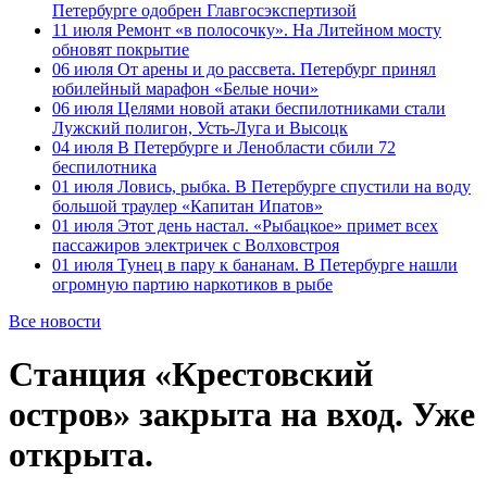
Петербурге одобрен Главгосэкспертизой
11 июля
Ремонт «в полосочку». На Литейном мосту
обновят покрытие
06 июля
От арены и до рассвета. Петербург принял
юбилейный марафон «Белые ночи»
06 июля
Целями новой атаки беспилотниками стали
Лужский полигон, Усть-Луга и Высоцк
04 июля
В Петербурге и Ленобласти сбили 72
беспилотника
01 июля
Ловись, рыбка. В Петербурге спустили на воду
большой траулер «Капитан Ипатов»
01 июля
Этот день настал. «Рыбацкое» примет всех
пассажиров электричек с Волховстроя
01 июля
Тунец в пару к бананам. В Петербурге нашли
огромную партию наркотиков в рыбе
Все новости
Станция «Крестовский
остров» закрыта на вход. Уже
открыта.