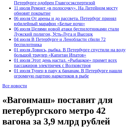
Петербурге одобрен Главгосэкспертизой
11 июля
Ремонт «в полосочку». На Литейном мосту
обновят покрытие
06 июля
От арены и до рассвета. Петербург принял
юбилейный марафон «Белые ночи»
06 июля
Целями новой атаки беспилотниками стали
Лужский полигон, Усть-Луга и Высоцк
04 июля
В Петербурге и Ленобласти сбили 72
беспилотника
01 июля
Ловись, рыбка. В Петербурге спустили на воду
большой траулер «Капитан Ипатов»
01 июля
Этот день настал. «Рыбацкое» примет всех
пассажиров электричек с Волховстроя
01 июля
Тунец в пару к бананам. В Петербурге нашли
огромную партию наркотиков в рыбе
Все новости
«Вагонмаш» поставит для
петербургского метро 42
вагона за 3,9 млрд рублей