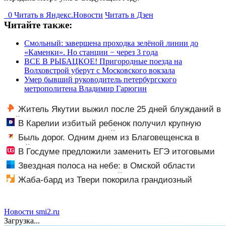
0
Читать в
Я
ндекс.Новости
Читать в Дзен
Читайте также:
Смольный: завершена проходка зелёной линии до
«Каменки». Но станции − через 3 года
ВСЕ В РЫБАЦКОЕ! Пригородные поезда на
Волховстрой уберут с Московского вокзала
Умер бывший руководитель петербургского
метрополитена Владимир Гарюгин
Житель Якутии выжил после 25 дней блужданий в
тайге
В Карелии избитый ребенок получил крупную
компенсацию от родителей обидчика (ВИДЕО)
Быль дорог. Одним днем из Благовещенска в
Китай, лапша, мемы, и почему утке по-пекински
В Госдуме предложили заменить ЕГЭ итоговыми
запретили переходить границу
экзаменами
Звездная полоса на небе: в Омской области
сфотографировали Млечный Путь — космические
Жаба-бард из Твери покорила грандиозный
кадры
фентези-фест
Новости smi2.ru
Загрузка...