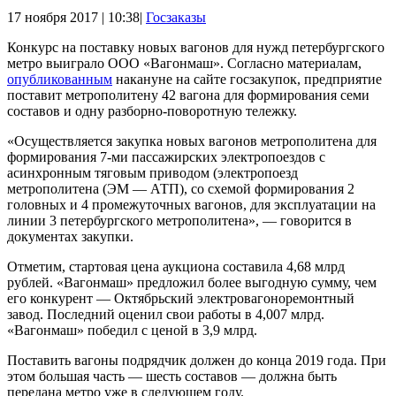
17 ноября 2017 | 10:38|
Госзаказы
Конкурс на поставку новых вагонов для нужд петербургского
метро выиграло ООО «Вагонмаш». Согласно материалам,
опубликованным
накануне на сайте госзакупок, предприятие
поставит метрополитену 42 вагона для формирования семи
составов и одну разборно-поворотную тележку.
«Осуществляется закупка новых вагонов метрополитена для
формирования 7-ми пассажирских электропоездов с
асинхронным тяговым приводом (электропоезд
метрополитена (ЭМ — АТП), со схемой формирования 2
головных и 4 промежуточных вагонов, для эксплуатации на
линии 3 петербургского метрополитена», — говорится в
документах закупки.
Отметим, стартовая цена аукциона составила 4,68 млрд
рублей. «Вагонмаш» предложил более выгодную сумму, чем
его конкурент — Октябрьский электровагоноремонтный
завод. Последний оценил свои работы в 4,007 млрд.
«Вагонмаш» победил с ценой в 3,9 млрд.
Поставить вагоны подрядчик должен до конца 2019 года. При
этом большая часть — шесть составов — должна быть
передана метро уже в следующем году.