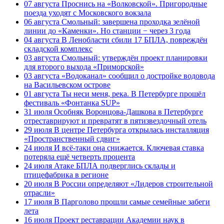
07 августа
Проснись на «Волковской». Пригородные
поезда уходят с Московского вокзала
06 августа
Смольный: завершена проходка зелёной
линии до «Каменки». Но станции − через 3 года
04 августа
В Ленобласти сбили 17 БПЛА, повреждён
складской комплекс
03 августа
Смольный: утверждён проект планировки
для второго выхода «Приморской»
03 августа
«Водоканал» сообщил о достройке водовода
на Васильевском острове
01 августа
Ты неси меня, река. В Петербурге прошёл
фестиваль «Фонтанка SUP»
31 июля
Особняк Воронцова-Дашкова в Петербурге
отреставрируют и превратят в пятизвездочный отель
29 июля
В центре Петербурга открылась инсталляция
«Пространственный сдвиг»
24 июля
И всё-таки она снижается. Ключевая ставка
потеряла ещё четверть процента
24 июля
Атаке БПЛА подверглись склады и
птицефабрика в регионе
20 июля
В России определяют «Лидеров строительной
отрасли»
17 июля
В Парголово прошли самые семейные забеги
лета
16 июля
Проект реставрации Академии наук в