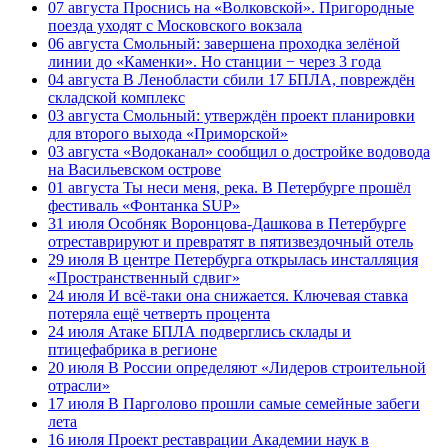
07 августа
Проснись на «Волковской». Пригородные
поезда уходят с Московского вокзала
06 августа
Смольный: завершена проходка зелёной
линии до «Каменки». Но станции − через 3 года
04 августа
В Ленобласти сбили 17 БПЛА, повреждён
складской комплекс
03 августа
Смольный: утверждён проект планировки
для второго выхода «Приморской»
03 августа
«Водоканал» сообщил о достройке водовода
на Васильевском острове
01 августа
Ты неси меня, река. В Петербурге прошёл
фестиваль «Фонтанка SUP»
31 июля
Особняк Воронцова-Дашкова в Петербурге
отреставрируют и превратят в пятизвездочный отель
29 июля
В центре Петербурга открылась инсталляция
«Пространственный сдвиг»
24 июля
И всё-таки она снижается. Ключевая ставка
потеряла ещё четверть процента
24 июля
Атаке БПЛА подверглись склады и
птицефабрика в регионе
20 июля
В России определяют «Лидеров строительной
отрасли»
17 июля
В Парголово прошли самые семейные забеги
лета
16 июля
Проект реставрации Академии наук в