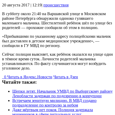
20 августа 2017 | 12:19|
происшествия
В субботу около 21:40 на Варшавской улице в Московском
районе Петербурга обнаружили одиноко гулявшего
маленького мальчика. Шестилетний ребёнок шёл по улице без
родителей — прохожие сообщили об этом в полицию.
«Прибывшими по указанному адресу полицейскими мальчик
был доставлен в детское медицинское учреждение», —
сообщили в ГУ МВД по региону.
Сейчас полиция выясняет, как ребёнок оказался на улице один
в тёмное время суток. Личности родителей мальчика
устанавливаются. По факту случившегося могут возбудить
уголовное дело.
0
Читать в
Я
ндекс.Новости
Читать в Дзен
Читайте также:
Щепки летят. Начальник УМВД по Выборгскому району
Ленобласти задержан по подозрению в коррупции
Встречаем зенитную милицию. В МВД создано
подразделение по контролю за небом
Даже мёртвым нет покоя. Полиция задержала
мошенников в сфере ритуальных услуг