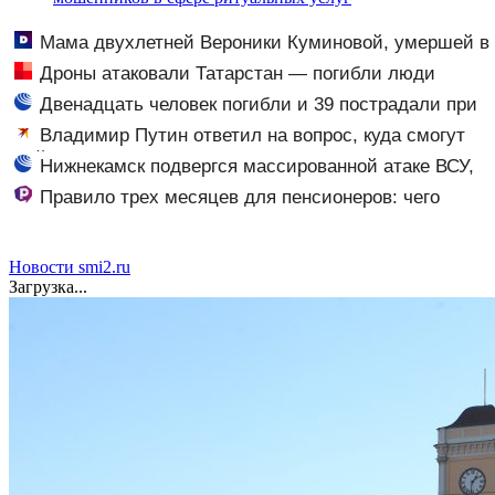
Мама двухлетней Вероники Куминовой, умершей в
больнице, беременна: семья ждет девочку
Дроны атаковали Татарстан — погибли люди
Двенадцать человек погибли и 39 пострадали при
атаке ВСУ на Нижнекамск
Владимир Путин ответил на вопрос, куда смогут
дойти ВС РФ на Украине
Нижнекамск подвергся массированной атаке ВСУ,
есть погибшие
Правило трех месяцев для пенсионеров: чего
ждать тем, кому приходит пенсия на карту
Новости smi2.ru
Загрузка...