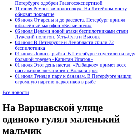
Петербурге одобрен Главгосэкспертизой
11 июля
Ремонт «в полосочку». На Литейном мосту
обновят покрытие
06 июля
От арены и до рассвета. Петербург принял
юбилейный марафон «Белые ночи»
06 июля
Целями новой атаки беспилотниками стали
Лужский полигон, Усть-Луга и Высоцк
04 июля
В Петербурге и Ленобласти сбили 72
беспилотника
01 июля
Ловись, рыбка. В Петербурге спустили на воду
большой траулер «Капитан Ипатов»
01 июля
Этот день настал. «Рыбацкое» примет всех
пассажиров электричек с Волховстроя
01 июля
Тунец в пару к бананам. В Петербурге нашли
огромную партию наркотиков в рыбе
Все новости
На Варшавской улице
одиноко гулял маленький
мальчик