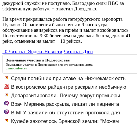
дежурной службы не поступало. Благодарю силы ПВО за
эффективную работу», − отметил Дрозденко.
На время прекращалась работа петербургского аэропорта
Пулково. Ограничения были сняты в 9 часов утра,
обслуживание авиарейсов на приём и вылет возобновилось.
По состоянию на 9:30 более чем на два часа был задержан 41
рейс, отменены на вылет − 10 рейсов.
0
Читать в
Я
ндекс.Новости
Читать в Дзен
Земельные участки в Подмосковье
Земельные участки в Подмосковье
для строительства дома
zemcomfort.ru
Среди погибших при атаке на Нижнекамск есть
граждане Узбекистана и Таджикистана
В костромском райцентре раскрыли необычную
музыкальную кражу
Допаразитировали. Почему вокруг премьеры
"Колобка" разгорелся скандал
Врач Маркина раскрыла, лишат ли пациента
лекарств при отказе от диспансеризации
В МГУ заявили об отсутствии протокола для
встречи с инопланетянами
Кулебе захотелось Брянской земли: "Можем
уважить и набросить. Горсть. На крышку гроба"