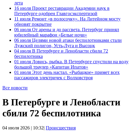
лета
16 июля
Проект реставрации Академии наук в
Петербурге одобрен Главгосэкспертизой
11 июля
Ремонт «в полосочку». На Литейном мосту
обновят покрытие
06 июля
От арены и до рассвета. Петербург принял
юбилейный марафон «Белые ночи»
06 июля
Целями новой атаки беспилотниками стали
Лужский полигон, Усть-Луга и Высоцк
04 июля
В Петербурге и Ленобласти сбили 72
беспилотника
01 июля
Ловись, рыбка. В Петербурге спустили на воду
большой траулер «Капитан Ипатов»
01 июля
Этот день настал. «Рыбацкое» примет всех
пассажиров электричек с Волховстроя
Все новости
В Петербурге и Ленобласти
сбили 72 беспилотника
04 июля 2026 | 10:32|
Происшествия