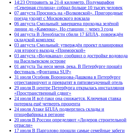
14:23
Отправить за 21-й километр. Полумарафон
«Северная столица» собрал больше 10 тысяч человек
07 августа
Проснись на «Волковской». Пригородные
поезда уходят с Московского вокзала
06 августа
Смольный: завершена проходка зелёной
линии до «Каменки». Но станции − через 3 года
04 августа
В Ленобласти сбили 17 БПЛА, повреждён
складской комплекс
03 августа
Смольный: утверждён проект планировки
для второго выхода «Приморской»
03 августа
«Водоканал» сообщил о достройке водовода
на Васильевском острове
01 августа
Ты неси меня, река. В Петербурге прошёл
фестиваль «Фонтанка SUP»
31 июля
Особняк Воронцова-Дашкова в Петербурге
отреставрируют и превратят в пятизвездочный отель
29 июля
В центре Петербурга открылась инсталляция
«Пространственный сдвиг»
24 июля
И всё-таки она снижается. Ключевая ставка
потеряла ещё четверть процента
24 июля
Атаке БПЛА подверглись склады и
птицефабрика в регионе
20 июля
В России определяют «Лидеров строительной
отрасли»
17 июля
В Парголово прошли самые семейные забеги