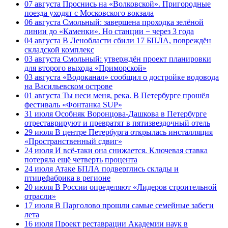
07 августа
Проснись на «Волковской». Пригородные
поезда уходят с Московского вокзала
06 августа
Смольный: завершена проходка зелёной
линии до «Каменки». Но станции − через 3 года
04 августа
В Ленобласти сбили 17 БПЛА, повреждён
складской комплекс
03 августа
Смольный: утверждён проект планировки
для второго выхода «Приморской»
03 августа
«Водоканал» сообщил о достройке водовода
на Васильевском острове
01 августа
Ты неси меня, река. В Петербурге прошёл
фестиваль «Фонтанка SUP»
31 июля
Особняк Воронцова-Дашкова в Петербурге
отреставрируют и превратят в пятизвездочный отель
29 июля
В центре Петербурга открылась инсталляция
«Пространственный сдвиг»
24 июля
И всё-таки она снижается. Ключевая ставка
потеряла ещё четверть процента
24 июля
Атаке БПЛА подверглись склады и
птицефабрика в регионе
20 июля
В России определяют «Лидеров строительной
отрасли»
17 июля
В Парголово прошли самые семейные забеги
лета
16 июля
Проект реставрации Академии наук в