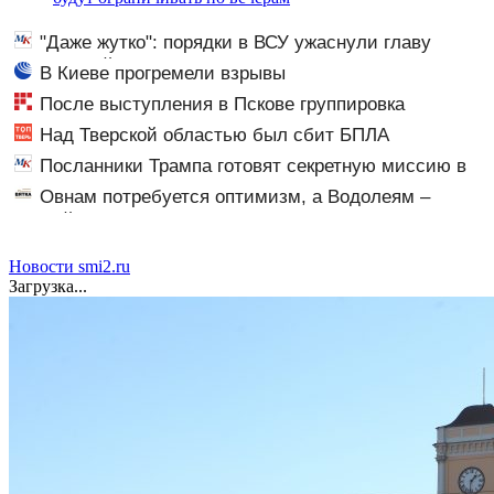
"Даже жутко": порядки в ВСУ ужаснули главу
британской армии
В Киеве прогремели взрывы
После выступления в Пскове группировка
«Ленинград» отменила концерты в Якутске и Саранске
Над Тверской областью был сбит БПЛА
Посланники Трампа готовят секретную миссию в
Москву и Киев
Овнам потребуется оптимизм, а Водолеям –
настойчивость: гороскоп на воскресенье, 9 августа
Новости smi2.ru
Загрузка...