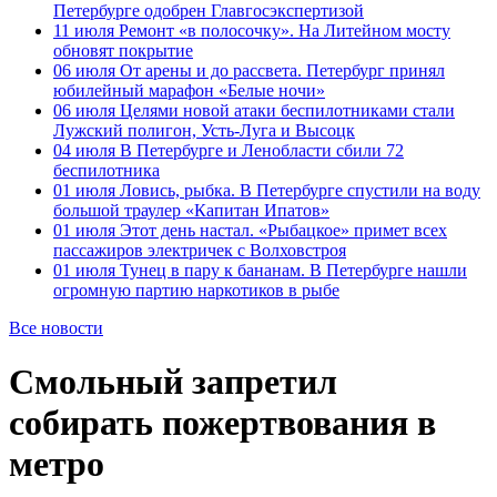
Петербурге одобрен Главгосэкспертизой
11 июля
Ремонт «в полосочку». На Литейном мосту
обновят покрытие
06 июля
От арены и до рассвета. Петербург принял
юбилейный марафон «Белые ночи»
06 июля
Целями новой атаки беспилотниками стали
Лужский полигон, Усть-Луга и Высоцк
04 июля
В Петербурге и Ленобласти сбили 72
беспилотника
01 июля
Ловись, рыбка. В Петербурге спустили на воду
большой траулер «Капитан Ипатов»
01 июля
Этот день настал. «Рыбацкое» примет всех
пассажиров электричек с Волховстроя
01 июля
Тунец в пару к бананам. В Петербурге нашли
огромную партию наркотиков в рыбе
Все новости
Смольный запретил
собирать пожертвования в
метро