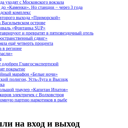
а уходят с Московского вокзала
до «Каменки». Но станции − через 3 года
дской комплекс
второго выхода «Приморской»
 Васильевском острове
тиваль «Фонтанка SUP»
аврируют и превратят в пятизвездочный отель
ространственный сдвиг»
ряла ещё четверть процента
 в регионе
расли»
а
 одобрен Главгосэкспертизой
вят покрытие
лейный марафон «Белые ночи»
кий полигон, Усть-Луга и Высоцк
ика
большой траулер «Капитан Ипатов»
жиров электричек с Волховстроя
ромную партию наркотиков в рыбе
ли на вход и выход