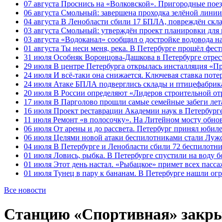
07 августа
Проснись на «Волковской». Пригородные поезд
06 августа
Смольный: завершена проходка зелёной линии 
04 августа
В Ленобласти сбили 17 БПЛА, повреждён скла
03 августа
Смольный: утверждён проект планировки для 
03 августа
«Водоканал» сообщил о достройке водовода на
01 августа
Ты неси меня, река. В Петербурге прошёл фес
31 июля
Особняк Воронцова-Дашкова в Петербурге отрест
29 июля
В центре Петербурга открылась инсталляция «П
24 июля
И всё-таки она снижается. Ключевая ставка поте
24 июля
Атаке БПЛА подверглись склады и птицефабрика
20 июля
В России определяют «Лидеров строительной от
17 июля
В Парголово прошли самые семейные забеги лет
16 июля
Проект реставрации Академии наук в Петербурге
11 июля
Ремонт «в полосочку». На Литейном мосту обно
06 июля
От арены и до рассвета. Петербург принял юби
06 июля
Целями новой атаки беспилотниками стали Лужс
04 июля
В Петербурге и Ленобласти сбили 72 беспилотн
01 июля
Ловись, рыбка. В Петербурге спустили на воду 
01 июля
Этот день настал. «Рыбацкое» примет всех пасса
01 июля
Тунец в пару к бананам. В Петербурге нашли ог
Все новости
Станцию «Спортивная» закры