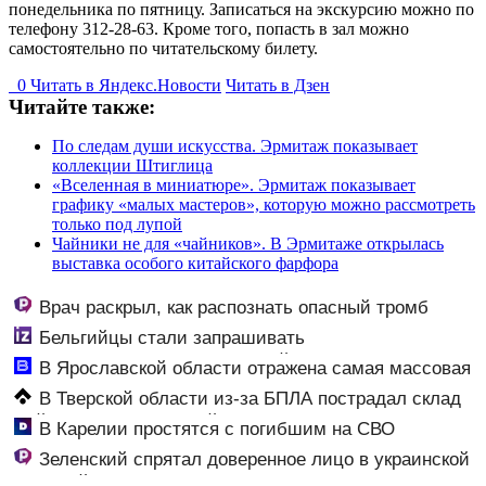
понедельника по пятницу. Записаться на экскурсию можно по
телефону 312-28-63. Кроме того, попасть в зал можно
самостоятельно по читательскому билету.
0
Читать в
Я
ндекс.Новости
Читать в Дзен
Читайте также:
По следам души искусства. Эрмитаж показывает
коллекции Штиглица
«Вселенная в миниатюре». Эрмитаж показывает
графику «малых мастеров», которую можно рассмотреть
только под лупой
Чайники не для «чайников». В Эрмитаже открылась
выставка особого китайского фарфора
Врач раскрыл, как распознать опасный тромб
Бельгийцы стали запрашивать
«визы традиционных ценностей» в посольстве РФ
В Ярославской области отражена самая массовая
атака БПЛА - сбито 88 дронов - Новости на Вести.ru
В Тверской области из-за БПЛА пострадал склад
Вайлдберриз и постройки в СНТ – Новости Твери и
В Карелии простятся с погибшим на СВО
городов Тверской области сегодня - Afanasy.biz –
командиром взвода
Зеленский спрятал доверенное лицо в украинской
Тверские новости. Новости
внешней разведке