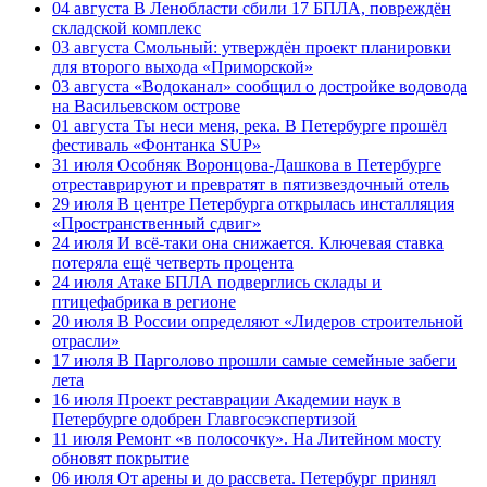
04 августа
В Ленобласти сбили 17 БПЛА, повреждён
складской комплекс
03 августа
Смольный: утверждён проект планировки
для второго выхода «Приморской»
03 августа
«Водоканал» сообщил о достройке водовода
на Васильевском острове
01 августа
Ты неси меня, река. В Петербурге прошёл
фестиваль «Фонтанка SUP»
31 июля
Особняк Воронцова-Дашкова в Петербурге
отреставрируют и превратят в пятизвездочный отель
29 июля
В центре Петербурга открылась инсталляция
«Пространственный сдвиг»
24 июля
И всё-таки она снижается. Ключевая ставка
потеряла ещё четверть процента
24 июля
Атаке БПЛА подверглись склады и
птицефабрика в регионе
20 июля
В России определяют «Лидеров строительной
отрасли»
17 июля
В Парголово прошли самые семейные забеги
лета
16 июля
Проект реставрации Академии наук в
Петербурге одобрен Главгосэкспертизой
11 июля
Ремонт «в полосочку». На Литейном мосту
обновят покрытие
06 июля
От арены и до рассвета. Петербург принял