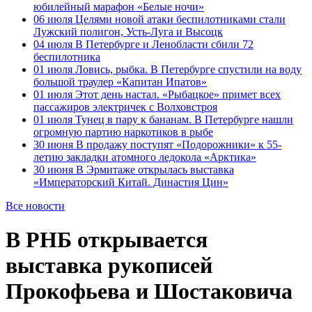
юбилейный марафон «Белые ночи»
06 июля
Целями новой атаки беспилотниками стали
Лужский полигон, Усть-Луга и Высоцк
04 июля
В Петербурге и Ленобласти сбили 72
беспилотника
01 июля
Ловись, рыбка. В Петербурге спустили на воду
большой траулер «Капитан Ипатов»
01 июля
Этот день настал. «Рыбацкое» примет всех
пассажиров электричек с Волховстроя
01 июля
Тунец в пару к бананам. В Петербурге нашли
огромную партию наркотиков в рыбе
30 июня
В продажу поступят «Подорожники» к 55-
летию закладки атомного ледокола «Арктика»
30 июня
В Эрмитаже открылась выставка
«Императорский Китай. Династия Цин»
Все новости
В РНБ открывается
выставка рукописей
Прокофьева и Шостаковича