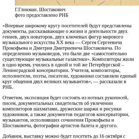
Г.Гликман. Шостакович
фото предоставлено РНБ
«Впервые широкому кругу посетителей будут представлены
документы, рассказывающие о жизни и деятельности двух
гениев, двух новаторов, двух ключевых фигур мирового
музыкального искусства XX века — Сергея Сергеевича
Прокофьева и Дмитрия Дмитриевича Шостаковича. По
определению музыковедов, это были две «самостоятельно
существующие музыкальные галактики». Композиторы жили
в одно время, учились в одной и той же Петербургской –
Ленинградской консерватории. Учителя, композиторы,
исполнители, поэты, писатели, художники составляли единый
круг общения двух великих музыкантов», — рассказали в
РНБ.
Отметим, экспозиция будет состоять из нотных рукописей,
писем, документальных свидетельств об увлечении
композиторов шахматами, дружеские шаржи и рисунки
художников, а также документов педагогов консерватории,
музыкантов, исполнявших сочинения Прокофьева и
Шостаковича, фотографии артистов балета и другого.
Добавим, выставку можно будет посетить до 16 октября с