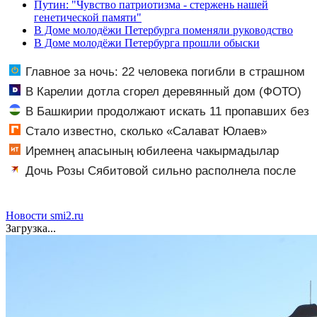
Путин: "Чувство патриотизма - стержень нашей
генетической памяти"
В Доме молодёжи Петербурга поменяли руководство
В Доме молодёжи Петербурга прошли обыски
Главное за ночь: 22 человека погибли в страшном
ДТП, а россияне жалуются на отдых в Турции
В Карелии дотла сгорел деревянный дом (ФОТО)
В Башкирии продолжают искать 11 пропавших без
вести
Стало известно, сколько «Салават Юлаев»
получил от СКА в сделке по Бландиси
Иремнең апасының юбилеена чакырмадылар
Дочь Розы Сябитовой сильно располнела после
родов
Новости smi2.ru
Загрузка...