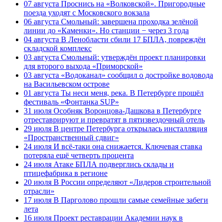
07 августа
Проснись на «Волковской». Пригородные
поезда уходят с Московского вокзала
06 августа
Смольный: завершена проходка зелёной
линии до «Каменки». Но станции − через 3 года
04 августа
В Ленобласти сбили 17 БПЛА, повреждён
складской комплекс
03 августа
Смольный: утверждён проект планировки
для второго выхода «Приморской»
03 августа
«Водоканал» сообщил о достройке водовода
на Васильевском острове
01 августа
Ты неси меня, река. В Петербурге прошёл
фестиваль «Фонтанка SUP»
31 июля
Особняк Воронцова-Дашкова в Петербурге
отреставрируют и превратят в пятизвездочный отель
29 июля
В центре Петербурга открылась инсталляция
«Пространственный сдвиг»
24 июля
И всё-таки она снижается. Ключевая ставка
потеряла ещё четверть процента
24 июля
Атаке БПЛА подверглись склады и
птицефабрика в регионе
20 июля
В России определяют «Лидеров строительной
отрасли»
17 июля
В Парголово прошли самые семейные забеги
лета
16 июля
Проект реставрации Академии наук в