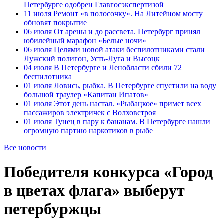
Петербурге одобрен Главгосэкспертизой
11 июля
Ремонт «в полосочку». На Литейном мосту
обновят покрытие
06 июля
От арены и до рассвета. Петербург принял
юбилейный марафон «Белые ночи»
06 июля
Целями новой атаки беспилотниками стали
Лужский полигон, Усть-Луга и Высоцк
04 июля
В Петербурге и Ленобласти сбили 72
беспилотника
01 июля
Ловись, рыбка. В Петербурге спустили на воду
большой траулер «Капитан Ипатов»
01 июля
Этот день настал. «Рыбацкое» примет всех
пассажиров электричек с Волховстроя
01 июля
Тунец в пару к бананам. В Петербурге нашли
огромную партию наркотиков в рыбе
Все новости
Победителя конкурса «Город
в цветах флага» выберут
петербуржцы