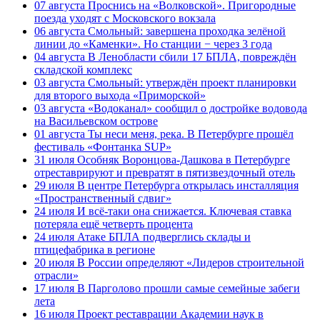
07 августа
Проснись на «Волковской». Пригородные
поезда уходят с Московского вокзала
06 августа
Смольный: завершена проходка зелёной
линии до «Каменки». Но станции − через 3 года
04 августа
В Ленобласти сбили 17 БПЛА, повреждён
складской комплекс
03 августа
Смольный: утверждён проект планировки
для второго выхода «Приморской»
03 августа
«Водоканал» сообщил о достройке водовода
на Васильевском острове
01 августа
Ты неси меня, река. В Петербурге прошёл
фестиваль «Фонтанка SUP»
31 июля
Особняк Воронцова-Дашкова в Петербурге
отреставрируют и превратят в пятизвездочный отель
29 июля
В центре Петербурга открылась инсталляция
«Пространственный сдвиг»
24 июля
И всё-таки она снижается. Ключевая ставка
потеряла ещё четверть процента
24 июля
Атаке БПЛА подверглись склады и
птицефабрика в регионе
20 июля
В России определяют «Лидеров строительной
отрасли»
17 июля
В Парголово прошли самые семейные забеги
лета
16 июля
Проект реставрации Академии наук в