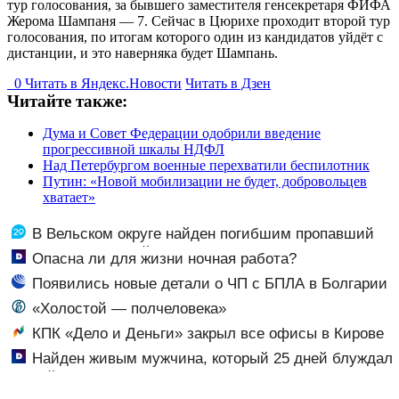
тур голосования, за бывшего заместителя генсекретаря ФИФА
Жерома Шампаня — 7. Сейчас в Цюрихе проходит второй тур
голосования, по итогам которого один из кандидатов уйдёт с
дистанции, и это наверняка будет Шампань.
0
Читать в
Я
ндекс.Новости
Читать в Дзен
Читайте также:
Дума и Совет Федерации одобрили введение
прогрессивной шкалы НДФЛ
Над Петербургом военные перехватили беспилотник
Путин: «Новой мобилизации не будет, добровольцев
хватает»
В Вельском округе найден погибшим пропавший
полуторагодовалый ребёнок
Опасна ли для жизни ночная работа?
Появились новые детали о ЧП с БПЛА в Болгарии
«Холостой — полчеловека»
КПК «Дело и Деньги» закрыл все офисы в Кирове
Найден живым мужчина, который 25 дней блуждал
по тайге (ФОТО)