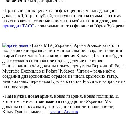
– остаётся только догадываться.
«При нынешних ценах на нефть оцениваем выпадающие
доходы в 1,5 трлн рублей, это существенная сумма. Поэтому
изыскиваются все возможности по мобилизации доходов», —
приводит ТАСС
слова замминистра финансов Юрия Зубарева.
Глава МВД Украины Арсен Аваков заявил о
подготовке подразделений Национальной гвардии, полиции
и армейских частей для возвращения Крыма. Для этого будет
даже создано специальное подразделение в составе
Нацгвардии, в чём должны помочь депутаты Верховной Рады
Мустафа Джемилев и Рефат Чубаров. Читай – речь идёт о
создании диверсионных отрядов из числа крымских татар,
недовольных переходом Крыма в состав России, и заброске их
на полуостров.
«Нам нужна новая армия, новая гвардия, новая полиция. И
вот этим сейчас и занимается государство Украина. Мы
должны ее воссоздать, и тогда, при наличии нашей воли,
Крым будет с нами», —
заявил Аваков
.