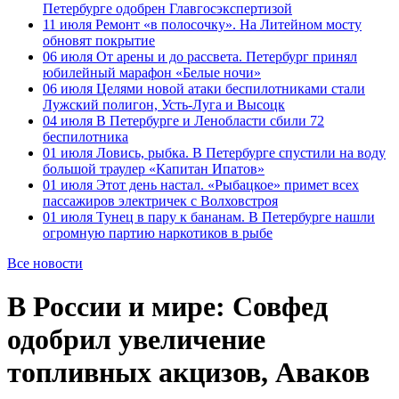
Петербурге одобрен Главгосэкспертизой
11 июля
Ремонт «в полосочку». На Литейном мосту
обновят покрытие
06 июля
От арены и до рассвета. Петербург принял
юбилейный марафон «Белые ночи»
06 июля
Целями новой атаки беспилотниками стали
Лужский полигон, Усть-Луга и Высоцк
04 июля
В Петербурге и Ленобласти сбили 72
беспилотника
01 июля
Ловись, рыбка. В Петербурге спустили на воду
большой траулер «Капитан Ипатов»
01 июля
Этот день настал. «Рыбацкое» примет всех
пассажиров электричек с Волховстроя
01 июля
Тунец в пару к бананам. В Петербурге нашли
огромную партию наркотиков в рыбе
Все новости
В России и мире: Совфед
одобрил увеличение
топливных акцизов, Аваков