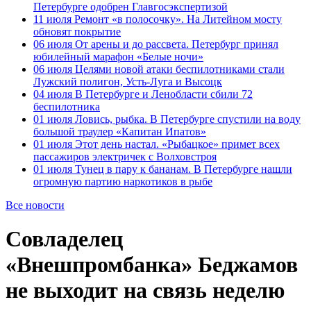
Петербурге одобрен Главгосэкспертизой
11 июля
Ремонт «в полосочку». На Литейном мосту
обновят покрытие
06 июля
От арены и до рассвета. Петербург принял
юбилейный марафон «Белые ночи»
06 июля
Целями новой атаки беспилотниками стали
Лужский полигон, Усть-Луга и Высоцк
04 июля
В Петербурге и Ленобласти сбили 72
беспилотника
01 июля
Ловись, рыбка. В Петербурге спустили на воду
большой траулер «Капитан Ипатов»
01 июля
Этот день настал. «Рыбацкое» примет всех
пассажиров электричек с Волховстроя
01 июля
Тунец в пару к бананам. В Петербурге нашли
огромную партию наркотиков в рыбе
Все новости
Совладелец
«Внешпромбанка» Беджамов
не выходит на связь неделю