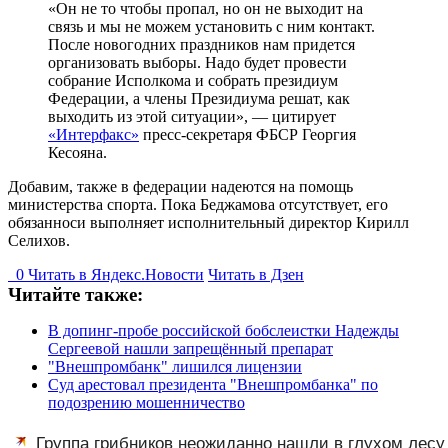
«Он не то чтобы пропал, но он не выходит на
связь и мы не можем установить с ним контакт.
После новогодних праздников нам придется
организовать выборы. Надо будет провести
собрание Исполкома и собрать президиум
Федерации, а члены Президиума решат, как
выходить из этой ситуации», — цитирует
«Интерфакс»
пресс-секретаря ФБСР Георгия
Кесояна.
Добавим, также в федерации надеются на помощь
министерства спорта. Пока Беджамова отсутствует, его
обязанноси выполняет исполнительный директор Кирилл
Селихов.
0
Читать в
Я
ндекс.Новости
Читать в Дзен
Читайте также:
В допинг-пробе российской бобслеистки Надежды
Сергеевой нашли запрещённый препарат
"Внешпромбанк" лишился лицензии
Суд арестовал президента "Внешпромбанка" по
подозрению мошенничество
Группа грибников неожиданно нашли в глухом лесу