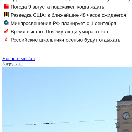
одинокую испуганную маленькую девочку с игрушкой
Погода 9 августа подскажет, когда ждать
заморозков — приметы на Пантелеймона Целителя
Разведка США: в ближайшие 48 часов ожидается
массированный удар по Киеву
Минпросвещения РФ планирует с 1 сентября
разделить предмет ОБЗР на два курса
Время вышло. Почему люди умирают «от
старости»?
Российские школьники осенью будут отдыхать
больше, чем зимой
Новости smi2.ru
Загрузка...