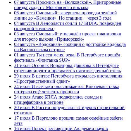
07 августа
Проснись на «Волковской». Пригородные
поезда уходят с Московского вокзала
06 августа
Смольный: завершена проходка зелёной
линии до «Каменки». Но станции − через 3 года
04 августа
В Ленобласти сбили 17 БПЛА, повреждён
складской комплекс
03 августа
Смольный: утверждён проект планировки
для второго выхода «Приморской»
03 августа
«Водоканал» сообщил о достройке водовода
на Васильевском острове
01 августа
Ты неси меня, река. В Петербурге прошёл
фестиваль «Фонтанка SUP»
31 июля
Особняк Воронцова-Дашкова в Петербурге
отреставрируют и превратят в пятизвездочный отель
29 июля
В центре Петербурга открылась инсталляция
«Пространственный сдвиг»
24 июля
И всё-таки она снижается. Ключевая ставка
потеряла ещё четверть процента
24 июля
Атаке БПЛА подверглись склады и
птицефабрика в регионе
20 июля
В России определяют «Лидеров строительной
отрасли»
17 июля
В Парголово прошли самые семейные забеги
лета
16 июля
Проект реставрации Академии наук в