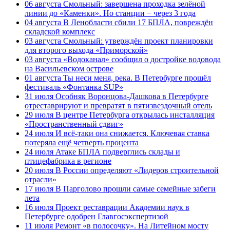
06 августа
Смольный: завершена проходка зелёной
линии до «Каменки». Но станции − через 3 года
04 августа
В Ленобласти сбили 17 БПЛА, повреждён
складской комплекс
03 августа
Смольный: утверждён проект планировки
для второго выхода «Приморской»
03 августа
«Водоканал» сообщил о достройке водовода
на Васильевском острове
01 августа
Ты неси меня, река. В Петербурге прошёл
фестиваль «Фонтанка SUP»
31 июля
Особняк Воронцова-Дашкова в Петербурге
отреставрируют и превратят в пятизвездочный отель
29 июля
В центре Петербурга открылась инсталляция
«Пространственный сдвиг»
24 июля
И всё-таки она снижается. Ключевая ставка
потеряла ещё четверть процента
24 июля
Атаке БПЛА подверглись склады и
птицефабрика в регионе
20 июля
В России определяют «Лидеров строительной
отрасли»
17 июля
В Парголово прошли самые семейные забеги
лета
16 июля
Проект реставрации Академии наук в
Петербурге одобрен Главгосэкспертизой
11 июля
Ремонт «в полосочку». На Литейном мосту