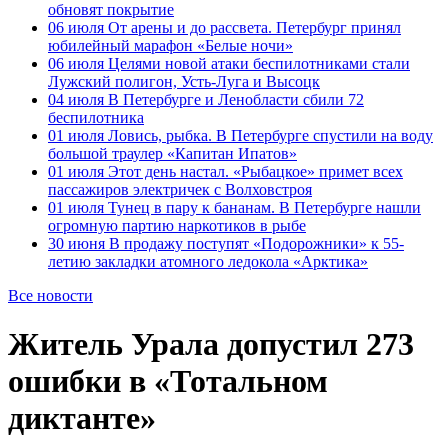
обновят покрытие
06 июля
От арены и до рассвета. Петербург принял
юбилейный марафон «Белые ночи»
06 июля
Целями новой атаки беспилотниками стали
Лужский полигон, Усть-Луга и Высоцк
04 июля
В Петербурге и Ленобласти сбили 72
беспилотника
01 июля
Ловись, рыбка. В Петербурге спустили на воду
большой траулер «Капитан Ипатов»
01 июля
Этот день настал. «Рыбацкое» примет всех
пассажиров электричек с Волховстроя
01 июля
Тунец в пару к бананам. В Петербурге нашли
огромную партию наркотиков в рыбе
30 июня
В продажу поступят «Подорожники» к 55-
летию закладки атомного ледокола «Арктика»
Все новости
Житель Урала допустил 273
ошибки в «Тотальном
диктанте»