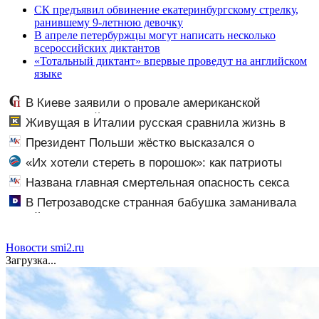
СК предъявил обвинение екатеринбургскому стрелку,
ранившему 9-летнюю девочку
В апреле петербуржцы могут написать несколько
всероссийских диктантов
«Тотальный диктант» впервые проведут на английском
языке
В Киеве заявили о провале американской
операции «Убей лучника» против России
Живущая в Италии русская сравнила жизнь в
Европе и в Крыму
Президент Польши жёстко высказался о
бандеровцах и их идеологии
«Их хотели стереть в порошок»: как патриоты
Рыбин и Сенчукова бросили вызов «гнилому шоу-
Названа главная смертельная опасность секса
бизу»
В Петрозаводске странная бабушка заманивала
детей в подъезд
Новости smi2.ru
Загрузка...